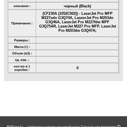
черный (Black)
описание :
(CF230A (1052C002)) - LaserJet Pro MFP
M227sdn G3Q74A, LasesrJet Pro M203dn
G3Q46A, LaserJet Pro M227fdw MPF
Примечание :
G3Q75AR, LaserJet M227 Pro MFP, LaserJet
Pro M203dw G3Q47A;
Размеры :
Масса (г) :
Объем (м3) :
ед. изм. :
кол-во в 1
0
коробке :
MAKtorg.kz – картриджи и тонеры по низкой цене. Запчасти для принтеров.