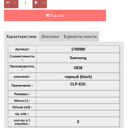
-
+
Под заказ
Характеристики
Описание
Варианты оплаты
1700980
Артикул:
Совместимость
Samsung
:
Производитель
OEM
:
черный (black)
описание :
CLP-610;
Примечание :
Размеры :
Масса (г) :
Объем (м3) :
ед. изм. :
кол-во в 1
0
коробке :