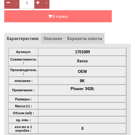
-
+
В корзину
Характеристики
Описание
Варианты оплаты
1701089
Артикул:
Совместимость
Xerox
:
Производитель
OEM
:
8K
описание :
Phaser 3428;
Примечание :
Размеры :
Масса (г) :
Объем (м3) :
ед. изм. :
кол-во в 1
0
коробке :