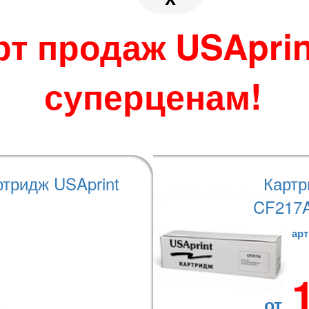
 по своему усмотрению.
во избежание
джера при размещении
рт продаж USAprin
суперценам!
теристики
Варианты оплаты
ртридж USAprint
Картр
CF217A
арт
от