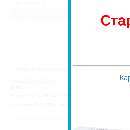
имеет право изменить внешний вид
товарам компании.
Если для Вас это имеет значение, 
недоразумений, уточняйте у мене
Ста
ЗАДАТЬ ВОПРОС
заказа.
Описание и харак
Совместимость с оборудованием
Ка
Совместимость:
Xerox:
Phaser 6020, 6020Bl, 6022, 6022Nl;
WorkCentre 6025, 6025Bl, 6027, 6027Nl;