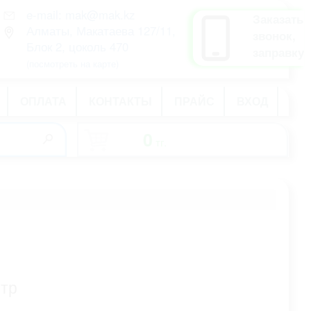
e-mail: mak@mak.kz
рус
Заказать
Алматы, Макатаева 127/11,
қаз
звонок,
Блок 2, цоколь 470
eng
заправку
(посмотреть на карте)
ОПЛАТА
КОНТАКТЫ
ПРАЙС
ВХОД
0
тг.
-
стр