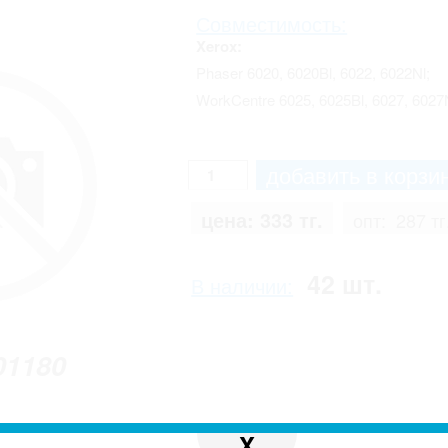
Совместимость:
Xerox:
Phaser 6020, 6020Bl, 6022, 6022Nl;
WorkCentre 6025, 6025Bl, 6027, 6027
цена:
333 тг.
опт:
287 тг
42 шт.
В наличии:
01180
X
 с реальным. Производитель