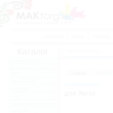
ГЛАВНАЯ
О НАС
СЕРВИС
Каталог
Удлинитель 220V
(60)
Вилки, розетки, колодки
.
Чип (CHI
Главная
>
220V
Лампочки LED
.
Наименование:
Картридж
.
для Xerox
Тонер
.
Запчасти для Картриджа
.
Чип (CHIP)
(1102)