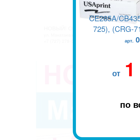
CE285A/CB435
725), (CRG-71
НОВЫЙ! ОФИС В г. АЛМАТЫ
ул. Макатаева, 127/11 блок 2. ЖК АТЛАНТ
0
арт.
+7 (727) 278-04-05
+7 (727) 278-04-07
1
от
по в