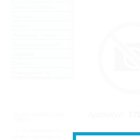
Запчасти Принтеры
.
Чернила
.
Бумага
.
Периферия, Флешки
.
Инструменты и кабели
.
Заправка
.
Снеки
(16)
Очень дешево
(62)
Артикул:
17
ЗАДАЙТЕ ВОПРОС ПО
ТОВАРУ
Мы благодарим Вас за
интерес, проявленный к
* Изображение может не совпадать