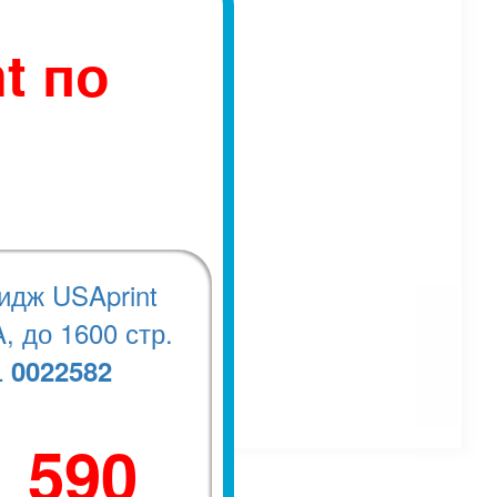
t по
идж USAprint
, до 1600 стр.
0022582
.
1 590