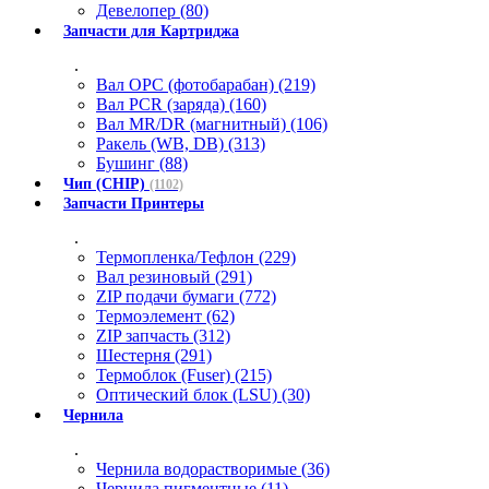
Девелопер (80)
Запчасти для Картриджа
.
Вал OPC (фотобарабан) (219)
Вал PCR (заряда) (160)
Вал MR/DR (магнитный) (106)
Ракель (WB, DB) (313)
Бушинг (88)
Чип (CHIP)
(1102)
Запчасти Принтеры
.
Термопленка/Тефлон (229)
Вал резиновый (291)
ZIP подачи бумаги (772)
Термоэлемент (62)
ZIP запчасть (312)
Шестерня (291)
Термоблок (Fuser) (215)
Оптический блок (LSU) (30)
Чернила
.
Чернила водорастворимые (36)
Чернила пигментные (11)