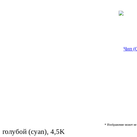
* Изображение может не 
голубой (cyan), 4,5K