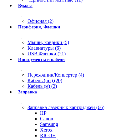
Бумага
.
Офисная (2)
Периферия, Флешки
.
Мыши, коврики (5)
Клавиатуры (6)
USB Флешки (21)
Инструменты и кабели
.
Переходник/Конвертер (4)
Кабель (шт) (20)
Кабель (м) (2)
Заправка
.
Заправка лазерных картриджей (66)
HP
Canon
Samsung
Xerox
RICOH