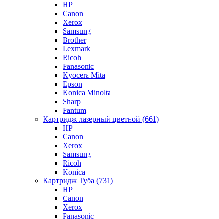
HP
Canon
Xerox
Samsung
Brother
Lexmark
Ricoh
Panasonic
Kyocera Mita
Epson
Konica Minolta
Sharp
Pantum
Картридж лазерный цветной (661)
HP
Canon
Xerox
Samsung
Ricoh
Konica
Картридж Туба (731)
HP
Canon
Xerox
Panasonic