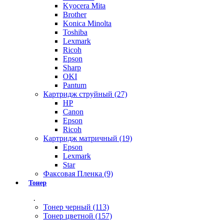
Kyocera Mita
Brother
Konica Minolta
Toshiba
Lexmark
Ricoh
Epson
Sharp
OKI
Pantum
Картридж струйный (27)
HP
Canon
Epson
Ricoh
Картридж матричный (19)
Epson
Lexmark
Star
Факсовая Пленка (9)
Тонер
.
Тонер черный (113)
Тонер цветной (157)