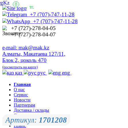
0
-
тг.
+7 (707)-747-11-28
+7 (707)-747-11-28
+7 (727)-278-04-05
+7 (727)-278-04-07
e-mail: mak@mak.kz
Алматы, Макатаева 127/11,
Блок 2, цоколь 470
(посмотреть на карте)
қаз
рус
eng
Главная
О нас
Сервис
Новости
Партнерам
Доставка / склады
Оплата
Артикул:
1701208
Контакты
Прайс