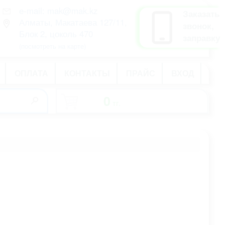
e-mail: mak@mak.kz
рус
Заказать
Алматы, Макатаева 127/11,
қаз
звонок,
Блок 2, цоколь 470
eng
заправку
(посмотреть на карте)
ОПЛАТА
КОНТАКТЫ
ПРАЙС
ВХОД
0
тг.
-