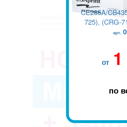
CE285A/CB435
НОВЫЙ! ОФИС В г. АЛМАТЫ
725), (CRG-71
ул. Макатаева, 127/11 блок 2. ЖК АТЛАНТ
+7 (727) 278-04-05
+7 (727) 278-04-07
0
арт.
1
от
по в