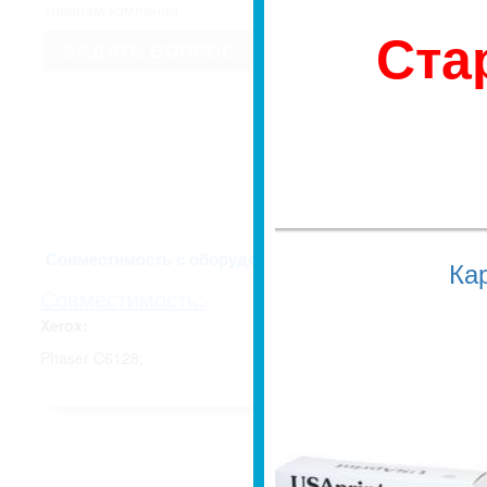
имеет право изменить внешний вид
товарам компании.
Если для Вас это имеет значение, 
Ста
недоразумений, уточняйте у мене
ЗАДАТЬ ВОПРОС
заказа.
Описание и харак
Совместимость с оборудованием
Ка
Совместимость:
Xerox:
Phaser C6128;