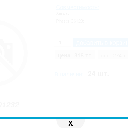
Совместимость:
Xerox:
Phaser C6128;
цена:
318 тг.
опт:
274 тг
24 шт.
В наличии:
01232
X
 с реальным. Производитель