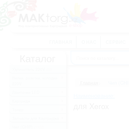
ГЛАВНАЯ
О НАС
СЕРВИС
Каталог
Удлинитель 220V
(60)
Вилки, розетки, колодки
.
Чип (CHI
Главная
>
220V
Лампочки LED
.
Наименование:
Картридж
.
для Xerox
Тонер
.
Запчасти для Картриджа
.
Чип (CHIP)
(1102)