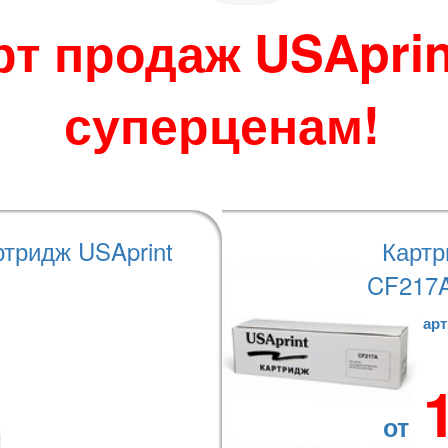
 по своему усмотрению.
во избежание
рт продаж USAprin
джера при размещении
суперценам!
теристики
Варианты оплаты
ртридж USAprint
Картр
CF217A
арт
от