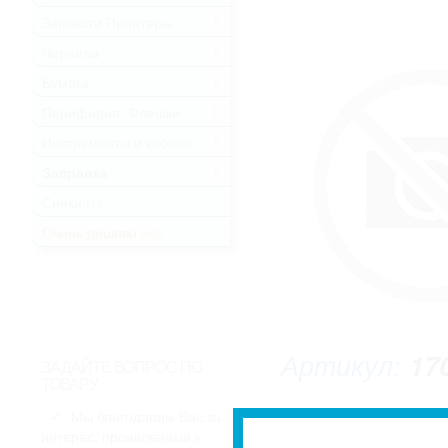
Запчасти Принтеры
.
Чернила
.
Бумага
.
Периферия, Флешки
.
Инструменты и кабели
.
Заправка
.
Снеки
(16)
Очень дешево
(62)
Артикул:
17
ЗАДАЙТЕ ВОПРОС ПО
ТОВАРУ
Мы благодарим Вас за
интерес, проявленный к
* Изображение может не совпадать