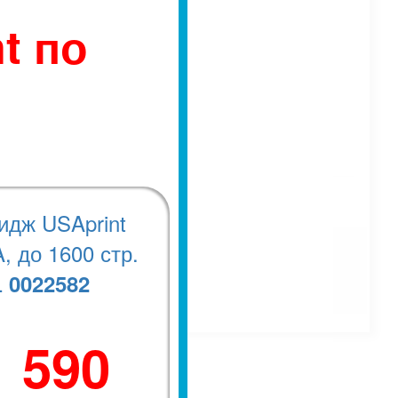
t по
идж USAprint
, до 1600 стр.
0022582
.
1 590