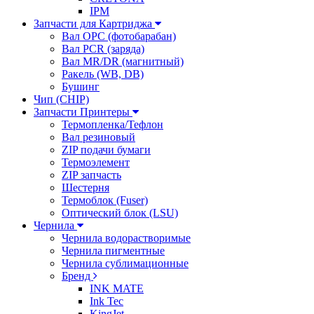
IPM
Запчасти для Картриджа
Вал OPC (фотобарабан)
Вал PCR (заряда)
Вал MR/DR (магнитный)
Ракель (WB, DB)
Бушинг
Чип (CHIP)
Запчасти Принтеры
Термопленка/Тефлон
Вал резиновый
ZIP подачи бумаги
Термоэлемент
ZIP запчасть
Шестерня
Термоблок (Fuser)
Оптический блок (LSU)
Чернила
Чернила водорастворимые
Чернила пигментные
Чернила сублимационные
Бренд
INK MATE
Ink Tec
KingJet