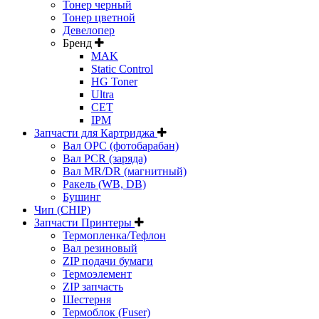
Тонер черный
Тонер цветной
Девелопер
Бренд
MAK
Static Control
HG Toner
Ultra
CET
IPM
Запчасти для Картриджа
Вал OPC (фотобарабан)
Вал PCR (заряда)
Вал MR/DR (магнитный)
Ракель (WB, DB)
Бушинг
Чип (CHIP)
Запчасти Принтеры
Термопленка/Тефлон
Вал резиновый
ZIP подачи бумаги
Термоэлемент
ZIP запчасть
Шестерня
Термоблок (Fuser)