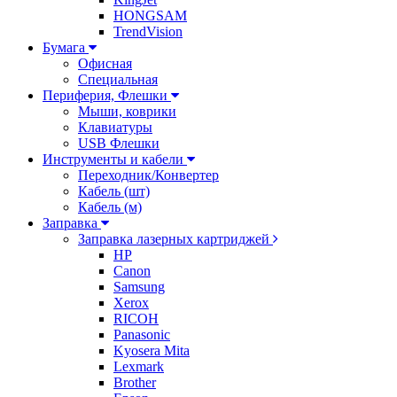
HONGSAM
TrendVision
Бумага
Офисная
Специальная
Периферия, Флешки
Мыши, коврики
Клавиатуры
USB Флешки
Инструменты и кабели
Переходник/Конвертер
Кабель (шт)
Кабель (м)
Заправка
Заправка лазерных картриджей
HP
Canon
Samsung
Xerox
RICOH
Panasonic
Kyosera Mita
Lexmark
Brother