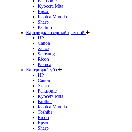
Panasonic
Kyocera Mita
Epson
Konica Minolta
Sharp
Pantum
Картридж лазерный цветной
HP
Canon
Xerox
Samsung
Ricoh
Konica
Картридж Туба
HP
Canon
Xerox
Panasonic
Kyocera Mita
Brother
Konica Minolta
Toshiba
Ricoh
Epson
Sharp