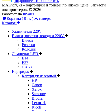
подробнее - Как оплатить
MAKtorg.kz – картриджи и тонеры по низкой цене. Запчасти
для принтеров.
2026
Работает на
InSales
Корзина (
0 тг.
)
наверх
Каталог
Удлинитель 220V
Вилки, розетки, колодки 220V
Вилки
Розетки
Колодки
Лампочки LED
E14
E27
GX53
Картридж
Картридж лазерный
HP
Canon
Xerox
Samsung
Brother
Lexmark
Ricoh