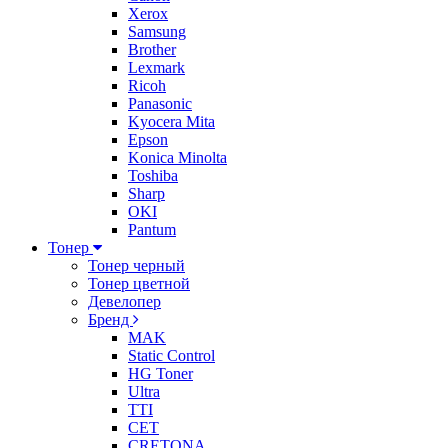
Xerox
Samsung
Brother
Lexmark
Ricoh
Panasonic
Kyocera Mita
Epson
Konica Minolta
Toshiba
Sharp
OKI
Pantum
Тонер
Тонер черный
Тонер цветной
Девелопер
Бренд
MAK
Static Control
HG Toner
Ultra
TTI
CET
CRETONA