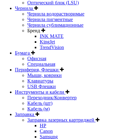
Оптический блок (LSU)
Чернила
Чернила водорастворимые
Чернила пигментные
Чернила сублимационные
Бренд
INK MATE
KingJet
TrendVision
Бумага
Офисная
Специальная
Периферия, Флешки
Мыши, коврики
Клавиатуры
USB Флешки
Инструменты и кабели
Переходник/Конвертер
Кабель (шт)
Кабель (м)
Заправка
Заправка лазерных картриджей
HP
Canon
Samsung