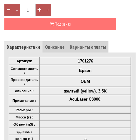
-
+
Под заказ
Характеристики
Описание
Варианты оплаты
1701276
Артикул:
Совместимость
Epson
:
Производитель
OEM
:
желтый (yellow), 3,5K
описание :
AcuLaser C3000;
Примечание :
Размеры :
Масса (г) :
Объем (м3) :
ед. изм. :
кол-во в 1