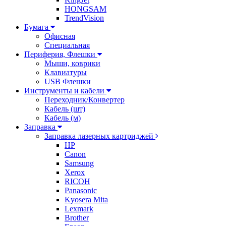
HONGSAM
TrendVision
Бумага
Офисная
Специальная
Периферия, Флешки
Мыши, коврики
Клавиатуры
USB Флешки
Инструменты и кабели
Переходник/Конвертер
Кабель (шт)
Кабель (м)
Заправка
Заправка лазерных картриджей
HP
Canon
Samsung
Xerox
RICOH
Panasonic
Kyosera Mita
Lexmark
Brother