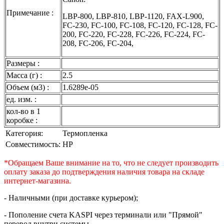
Примечание :
LBP-800, LBP-810, LBP-1120, FAX-L900,
FC-230, FC-100, FC-108, FC-120, FC-128, FC-
200, FC-220, FC-228, FC-226, FC-224, FC-
208, FC-206, FC-204,
Размеры :
Масса (г) :
2.5
Объем (м3) :
1.6289e-05
ед. изм. :
кол-во в 1
коробке :
Категория:
Термопленка
Совместимость:
HP
*Обращаем Ваше внимание на то, что не следует производить
оплату заказа до подтверждения наличия товара на складе
интернет-магазина.
- Наличными (при доставке курьером);
- Пополение счета KASPI через терминали или "Прямой"
перевод внутри системы.