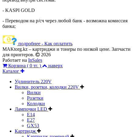
- KASPI GOLD
- Переводом на р/сч через любой банк - возможна комиссия
банка;
подробнее - Как оплатить
MAKtorg.kz – картриджи и тонеры по низкой цене. Запчасти
для принтеров.
2026
Работает на
InSales
Корзина (
0 тг.
)
наверх
Каталог
Удлинитель 220V
Вилки, розетки, колодки 220V
Вилки
Розетки
Колодки
Лампочки LED
E14
E27
GX53
Картридж
Картридж лазерный