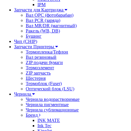
IPM
Запчасти для Картриджа
Вал OPC (фотобарабан)
Вал PCR (заряда)
Вал MR/DR (магнитный)
Ракель (WB, DB)
Бушинг
Чип (CHIP)
Запчасти Принтеры
Термопленка/Тефлон
Вал резиновый
ZIP подачи бумаги
Термоэлемент
ZIP запчасть
Шестерня
Термоблок (Fuser)
Оптический блок (LSU)
Чернила
Чернила водорастворимые
Чернила пигментные
Чернила сублимационные
Бренд
INK MATE
Ink Tec
KingJet