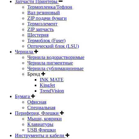
Запчасти Принтеры
Термопленка/Тефлон
Вал резиновый
ZIP подачи бумаги
Термоэлемент
ZIP запчасть
Шестерня
Термоблок (Fuser)
Оптический блок (LSU)
Чернила
Чернила водорастворимые
Чернила пигментные
Чернила сублимационные
Бренд
INK MATE
KingJet
TrendVision
Бумага
Офисная
Специальная
Периферия, Флешки
Мыши, коврики
Клавиатуры
USB Флешки
Инструменты и кабели