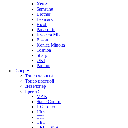
Xerox
Samsung
Brother
Lexmark
Ricoh
Panasonic
Kyocera Mita
Epson
Konica Minolta
Toshiba
Sharp
OKI
Pantum
Тонер
Тонер черный
Тонер цветной
Девелопер
Бренд
MAK
Static Control
HG Toner
Ultra
TTI
CET
CRETONA