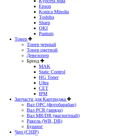
Kyocera Mita
Epson
Konica Minolta
Toshiba
Sharp
OKI
Pantum
Тонер
Тонер черный
Тонер цветной
Девелопер
Бренд
MAK
Static Control
HG Toner
Ultra
CET
IPM
Запчасти для Картриджа
Вал OPC (фотобарабан)
Вал PCR (заряда)
Вал MR/DR (магнитный)
Ракель (WB, DB)
Бушинг
Чип (CHIP)