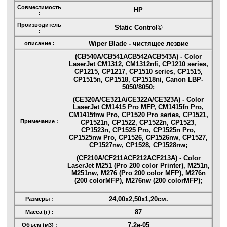
Совместимость
HP
:
Производитель
Static Control©
:
Wiper Blade - чистящее лезвие
описание :
(CB540A/CB541ACB542ACB543A) - Color
LaserJet CM1312, CM1312nfi, CP1210 series,
CP1215, CP1217, CP1510 series, CP1515,
CP1515n, CP1518, CP1518ni, Canon LBP-
5050/8050;
(CE320A/CE321A/CE322A/CE323A) - Color
LaserJet CM1415 Pro MFP, CM1415fn Pro,
CM1415fnw Pro, CP1520 Pro series, CP1521,
Примечание :
CP1521n, CP1522, CP1522n, CP1523,
CP1523n, CP1525 Pro, CP1525n Pro,
CP1525nw Pro, CP1526, CP1526nw, CP1527,
CP1527nw, CP1528, CP1528nw;
(CF210A/CF211ACF212ACF213A) - Color
LaserJet M251 (Pro 200 color Printer), M251n,
M251nw, M276 (Pro 200 color MFP), M276n
(200 colorMFP), M276nw (200 colorMFP);
24,00x2,50x1,20см.
Размеры :
87
Масса (г) :
7.2e-05
Объем (м3) :