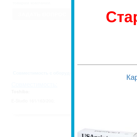
имеет право изменить внешний вид
товарам компании.
Если для Вас это имеет значение, 
Ста
недоразумений, уточняйте у мене
ЗАДАТЬ ВОПРОС
заказа.
Описание и харак
Совместимость с оборудованием
Ка
Совместимость:
Toshiba:
E-Studio 161/163/200;