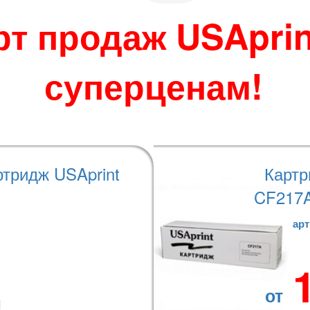
 по своему усмотрению.
во избежание
рт продаж USAprin
джера при размещении
суперценам!
теристики
Варианты оплаты
ртридж USAprint
Картр
CF217A
арт
от