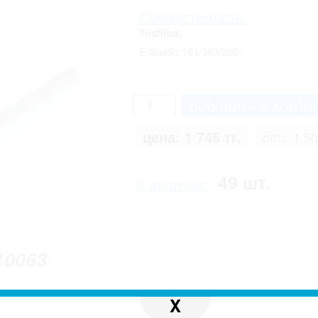
Совместимость:
Toshiba:
E-Studio 161/163/200;
цена:
1 745 тг.
опт:
1 50
49 шт.
В наличии:
10063
X
 с реальным. Производитель