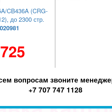
Наши координаты
A/CB436A (CRG-
2), до 2300 стр.
+7 (727) 278-08-74
020981
 725
сем вопросам звоните менедже
+7 707 747 1128