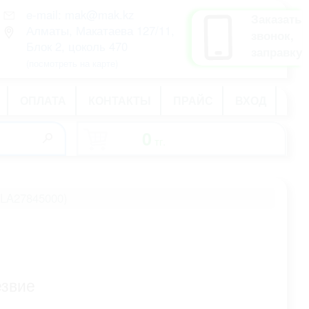
e-mail: mak@mak.kz
рус
Заказать
Алматы, Макатаева 127/11,
қаз
звонок,
Блок 2, цоколь 470
eng
заправку
(посмотреть на карте)
ОПЛАТА
КОНТАКТЫ
ПРАЙС
ВХОД
0
тг.
-
6LA27845000)
езвие