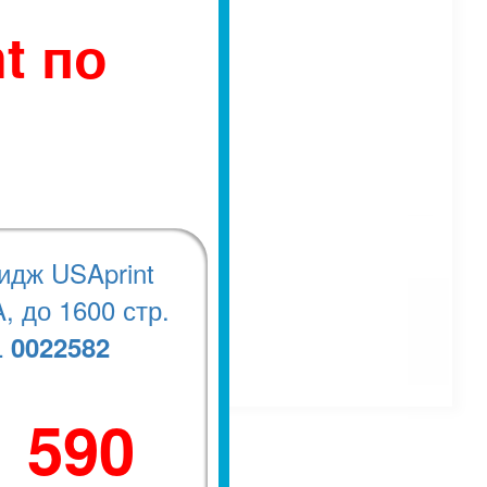
t по
идж USAprint
, до 1600 стр.
0022582
.
1 590