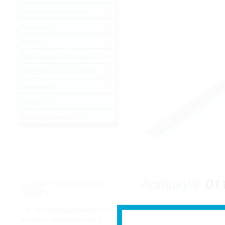
Запчасти Принтеры
.
Чернила
.
Бумага
.
Периферия, Флешки
.
Инструменты и кабели
.
Заправка
.
Снеки
(16)
Очень дешево
(62)
Артикул:
01
ЗАДАЙТЕ ВОПРОС ПО
ТОВАРУ
Мы благодарим Вас за
интерес, проявленный к
* Изображение может не совпадать