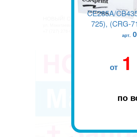
CE285A/CB435
НОВЫЙ! ОФИС В г. АЛМАТЫ
725), (CRG-71
ул. Макатаева, 127/11 блок 2. ЖК АТЛАНТ
+7 (727) 278-04-05
+7 (727) 278-04-07
0
арт.
1
от
по в