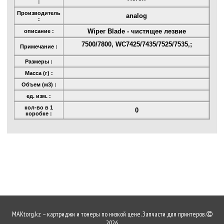
:
Производитель
analog
:
Wiper Blade - чистящее лезвие
описание :
7500/7800, WC7425/7435/7525/7535,;
Примечание :
Размеры :
Масса (г) :
Объем (м3) :
ед. изм. :
кол-во в 1
0
коробке :
MAKtorg.kz – картриджи и тонеры по низкой цене. Запчасти для принтеров.
2026