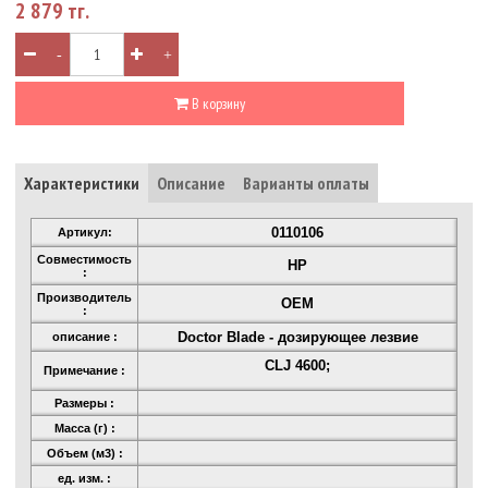
2 879 тг.
-
+
В корзину
Характеристики
Описание
Варианты оплаты
0110106
Артикул:
Совместимость
HP
:
Производитель
OEM
:
Doсtor Blade - дозирующее лезвие
описание :
CLJ 4600;
Примечание :
Размеры :
Масса (г) :
Объем (м3) :
ед. изм. :