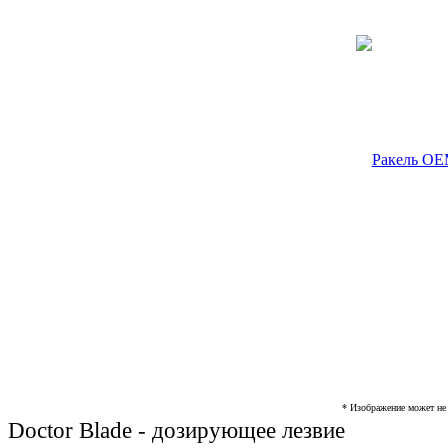
* Изображение может не 
Doсtor Blade - дозирующее лезвие