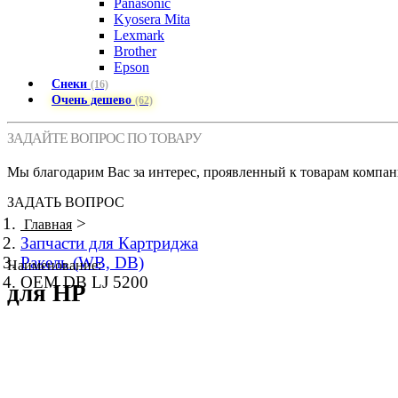
Panasonic
Kyosera Mita
Lexmark
Brother
Epson
Снеки
(16)
Очень дешево
(62)
ЗАДАЙТЕ ВОПРОС ПО ТОВАРУ
Мы благодарим Вас за интерес, проявленный к товарам компан
ЗАДАТЬ ВОПРОС
>
Главная
Запчасти для Картриджа
Ракель (WB, DB)
Наименование:
OEM DB LJ 5200
для HP