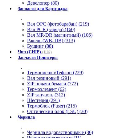
Девелопер (80)
Запчасти для Картриджа
.
Вал OPC (фотобарабан) (219)
Вал PCR (заряда) (160)
Вал MR/DR (магнитный) (106)
Ракель (WB, DB) (313)
Бушинг (88)
Чип (CHIP)
(1102)
Запчасти Принтеры
.
Термопленка/Тефлон (229)
Вал резиновый (291)
ZIP подачи бумаги (772)
Термоэлемент (62)
ZIP запчасть (312)
Шестерня (291)
Термоблок (Fuser) (215)
Оптический блок (LSU) (30)
Чернила
.
Чернила водорастворимые (36)
Чернила пигментные (11)