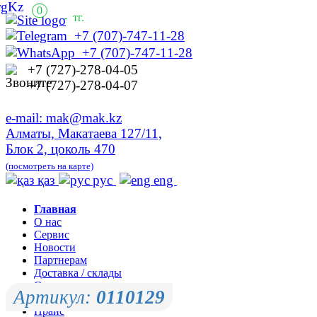
0
-
тг.
+7 (707)-747-11-28
+7 (707)-747-11-28
+7 (727)-278-04-05
+7 (727)-278-04-07
e-mail: mak@mak.kz
Алматы, Макатаева 127/11,
Блок 2, цоколь 470
(посмотреть на карте)
қаз
рус
eng
Главная
О нас
Сервис
Новости
Партнерам
Доставка / склады
Оплата
Артикул:
0110129
Контакты
Прайс