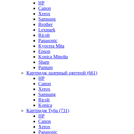
HP
Canon
Xerox
Samsung
Brother
Lexmark
Ricoh
Panasonic
Kyocera Mita
Epson
Konica Minolta
Sharp
Pantum
Картридж лазерный цветной (661)
HP
Canon
Xerox
Samsung
Ricoh
Konica
Картридж Туба (731)
HP
Canon
Xerox
Panasonic