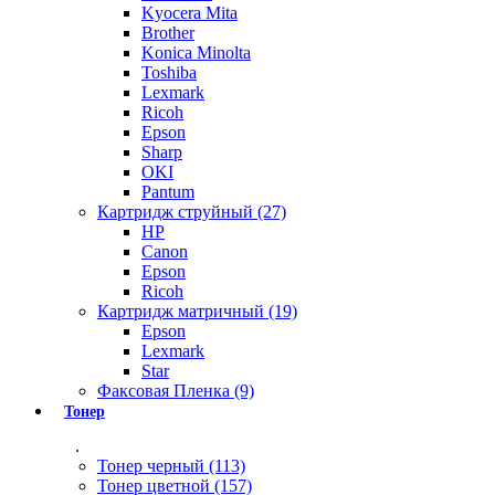
Kyocera Mita
Brother
Konica Minolta
Toshiba
Lexmark
Ricoh
Epson
Sharp
OKI
Pantum
Картридж струйный (27)
HP
Canon
Epson
Ricoh
Картридж матричный (19)
Epson
Lexmark
Star
Факсовая Пленка (9)
Тонер
.
Тонер черный (113)
Тонер цветной (157)