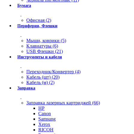
Бумага
.
Офисная (2)
Периферия, Флешки
.
Мыши, коврики (5)
Клавиатуры (6)
USB Флешки (21)
Инструменты и кабели
.
Переходник/Конвертер (4)
Кабель (шт) (20)
Кабель (м) (2)
Заправка
.
Заправка лазерных картриджей (66)
HP
Canon
Samsung
Xerox
RICOH