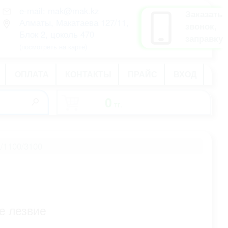
e-mail: mak@mak.kz
рус
Заказать
Алматы, Макатаева 127/11,
қаз
звонок,
Блок 2, цоколь 470
eng
заправку
(посмотреть на карте)
ОПЛАТА
КОНТАКТЫ
ПРАЙС
ВХОД
0
тг.
-
/1100/3100
е лезвие