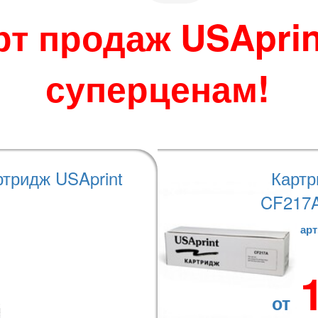
 по своему усмотрению.
во избежание
рт продаж USAprin
джера при размещении
суперценам!
теристики
Варианты оплаты
ртридж USAprint
Картр
CF217A
арт
от