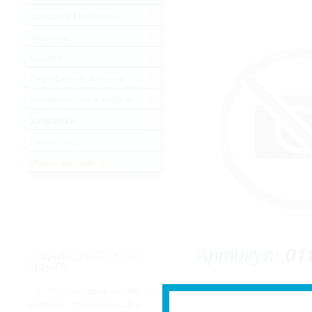
Запчасти Принтеры
.
Чернила
.
Бумага
.
Периферия, Флешки
.
Инструменты и кабели
.
Заправка
.
Снеки
(16)
Очень дешево
(62)
Артикул:
01
ЗАДАЙТЕ ВОПРОС ПО
ТОВАРУ
Мы благодарим Вас за
интерес, проявленный к
* Изображение может не совпадать