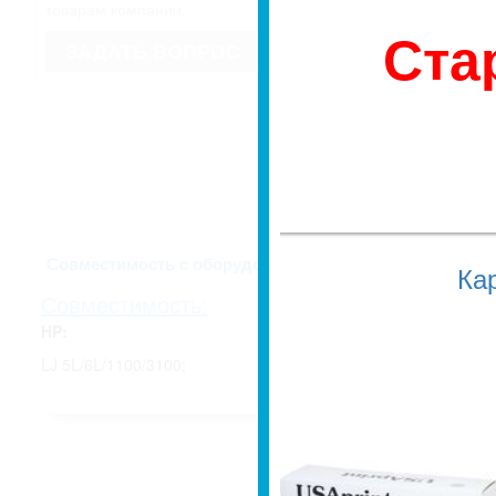
имеет право изменить внешний вид
товарам компании.
Если для Вас это имеет значение, 
Ста
недоразумений, уточняйте у мене
ЗАДАТЬ ВОПРОС
заказа.
Описание и харак
Совместимость с оборудованием
Ка
Совместимость:
HP:
LJ 5L/6L/1100/3100;