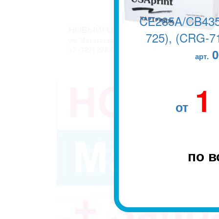
CE285A/CB435
НОВЫЙ! ОФИС В г. АЛМАТЫ
725), (CRG-71
ул. Макатаева, 127/11 блок 2. ЖК АТЛАНТ
+7 (727) 278-04-05
+7 (727) 278-04-07
0
арт.
1
от
по в