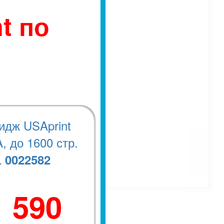
t по
идж USAprint
, до 1600 стр.
0022582
.
1 590