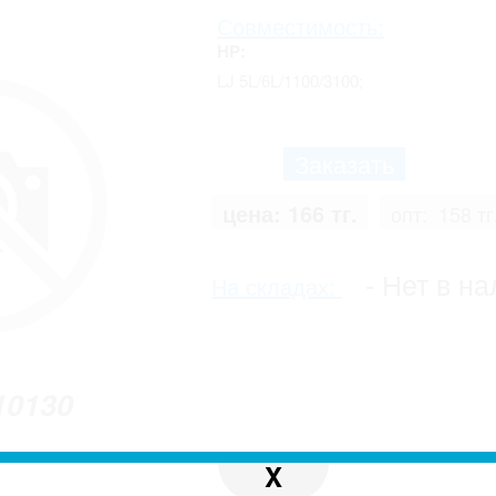
Совместимость:
HP:
LJ 5L/6L/1100/3100;
цена:
166 тг.
опт:
158 тг
- Нет в на
На складах:
10130
X
 с реальным. Производитель