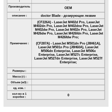
:
Производитель
OEM
:
doсtor Blade - дозирующее лезвие
описание :
(CF226A) - LaserJet M402d Pro, LaserJet
M402dn Pro, LaserJet M402dne Pro, LaserJet
M402dw Pro, LaserJet M402n Pro, LaserJet
M426dw Pro, LaserJet M426fdn Pro, LaserJet
M426fdw Pro;
(CF287A) - LaserJet M501dn Pro (J8H61A),
Примечание :
LaserJet M501n Pro (J8H60A), LaserJet
M506dn Enterprise, LaserJet M506x
Enterprise, LaserJet M527c Enterprise,
LaserJet M527dn Enterprise, LaserJet M527f
Enterprise;
Размеры :
Масса (г) :
Объем (м3) :
ед. изм. :
кол-во в 1
0
коробке :