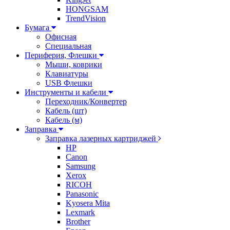
HONGSAM
TrendVision
Бумага
Офисная
Специальная
Периферия, Флешки
Мыши, коврики
Клавиатуры
USB Флешки
Инструменты и кабели
Переходник/Конвертер
Кабель (шт)
Кабель (м)
Заправка
Заправка лазерных картриджей
HP
Canon
Samsung
Xerox
RICOH
Panasonic
Kyosera Mita
Lexmark
Brother