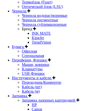
Термоблок (Fuser)
Оптический блок (LSU)
Чернила
Чернила водорастворимые
Чернила пигментные
Чернила сублимационные
Бренд
INK MATE
KingJet
TrendVision
Бумага
Офисная
Специальная
Периферия, Флешки
Мыши, коврики
Клавиатуры
USB Флешки
Инструменты и кабели
Переходник/Конвертер
Кабель (шт)
Кабель (м)
Заправка
Заправка лазерных картриджей
HP
Canon