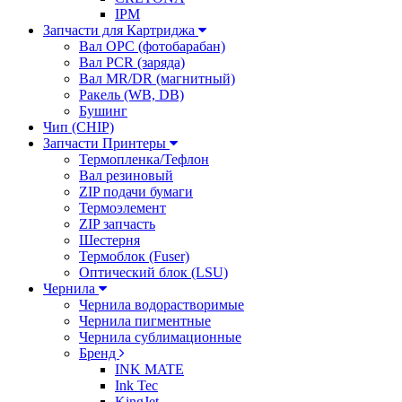
IPM
Запчасти для Картриджа
Вал OPC (фотобарабан)
Вал PCR (заряда)
Вал MR/DR (магнитный)
Ракель (WB, DB)
Бушинг
Чип (CHIP)
Запчасти Принтеры
Термопленка/Тефлон
Вал резиновый
ZIP подачи бумаги
Термоэлемент
ZIP запчасть
Шестерня
Термоблок (Fuser)
Оптический блок (LSU)
Чернила
Чернила водорастворимые
Чернила пигментные
Чернила сублимационные
Бренд
INK MATE
Ink Tec
KingJet