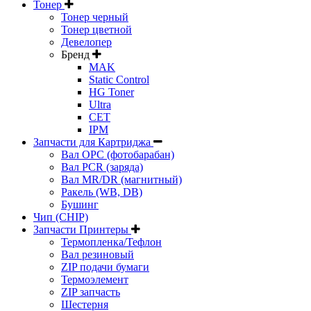
Тонер
Тонер черный
Тонер цветной
Девелопер
Бренд
MAK
Static Control
HG Toner
Ultra
CET
IPM
Запчасти для Картриджа
Вал OPC (фотобарабан)
Вал PCR (заряда)
Вал MR/DR (магнитный)
Ракель (WB, DB)
Бушинг
Чип (CHIP)
Запчасти Принтеры
Термопленка/Тефлон
Вал резиновый
ZIP подачи бумаги
Термоэлемент
ZIP запчасть
Шестерня