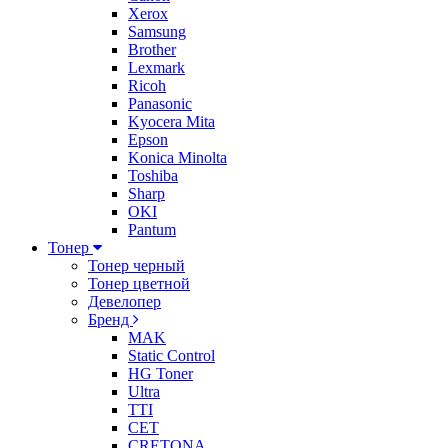
Xerox
Samsung
Brother
Lexmark
Ricoh
Panasonic
Kyocera Mita
Epson
Konica Minolta
Toshiba
Sharp
OKI
Pantum
Тонер
Тонер черный
Тонер цветной
Девелопер
Бренд
MAK
Static Control
HG Toner
Ultra
TTI
CET
CRETONA