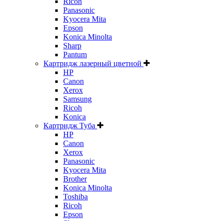
Ricoh
Panasonic
Kyocera Mita
Epson
Konica Minolta
Sharp
Pantum
Картридж лазерный цветной
HP
Canon
Xerox
Samsung
Ricoh
Konica
Картридж Туба
HP
Canon
Xerox
Panasonic
Kyocera Mita
Brother
Konica Minolta
Toshiba
Ricoh
Epson