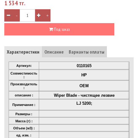
1 534 тг.
-
+
Под заказ
Характеристики
Описание
Варианты оплаты
0110165
Артикул:
Совместимость
HP
:
Производитель
OEM
:
Wiper Blade - чистящее лезвие
описание :
LJ 5200;
Примечание :
Размеры :
Масса (г) :
Объем (м3) :
ед. изм. :