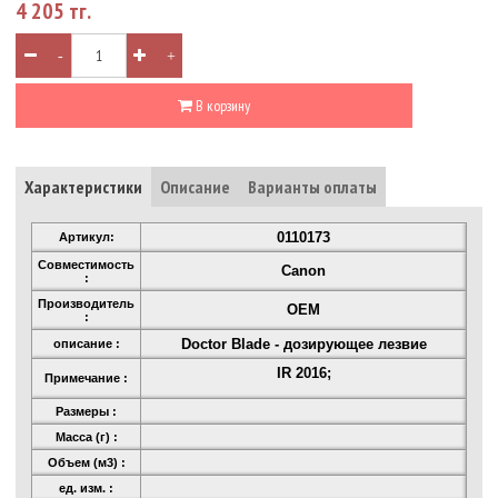
4 205 тг.
-
+
В корзину
Характеристики
Описание
Варианты оплаты
0110173
Артикул:
Совместимость
Canon
:
Производитель
OEM
:
Doсtor Blade - дозирующее лезвие
описание :
IR 2016;
Примечание :
Размеры :
Масса (г) :
Объем (м3) :
ед. изм. :