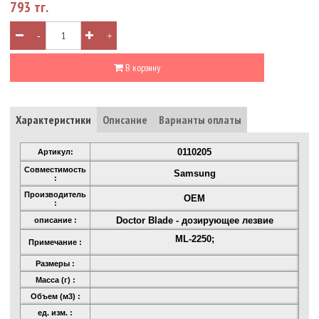
793 тг.
-
+
В корзину
Характеристики
Описание
Варианты оплаты
0110205
Артикул:
Совместимость
Samsung
:
Производитель
OEM
:
Doсtor Blade - дозирующее лезвие
описание :
ML-2250;
Примечание :
Размеры :
Масса (г) :
Объем (м3) :
ед. изм. :