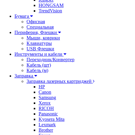
HONGSAM
TrendVision
Бумага
Офисная
Специальная
Периферия, Флешки
Мыши, коврики
Клавиатуры
USB Флешки
Инструменты и кабели
Переходник/Конвертер
Кабель (шт)
Кабель (м)
Заправка
Заправка лазерных картриджей
HP
Canon
Samsung
Xerox
RICOH
Panasonic
Kyosera Mita
Lexmark
Brother