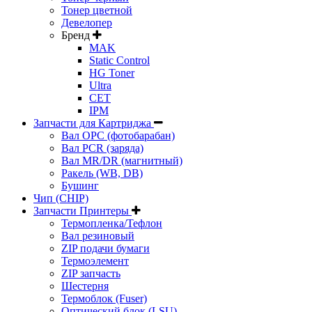
Тонер цветной
Девелопер
Бренд
MAK
Static Control
HG Toner
Ultra
CET
IPM
Запчасти для Картриджа
Вал OPC (фотобарабан)
Вал PCR (заряда)
Вал MR/DR (магнитный)
Ракель (WB, DB)
Бушинг
Чип (CHIP)
Запчасти Принтеры
Термопленка/Тефлон
Вал резиновый
ZIP подачи бумаги
Термоэлемент
ZIP запчасть
Шестерня
Термоблок (Fuser)
Оптический блок (LSU)