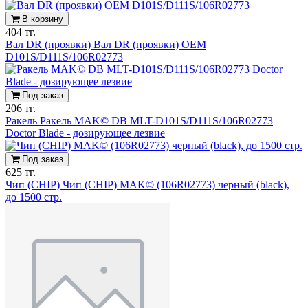
В корзину
404 тг.
Вал DR (проявки) Вал DR (проявки) OEM
D101S/D111S/106R02773
Под заказ
206 тг.
Ракель Ракель MAK© DB MLT-D101S/D111S/106R02773
Doсtor Blade - дозирующее лезвие
Под заказ
625 тг.
Чип (CHIP) Чип (CHIP) MAK© (106R02773) черный (black),
до 1500 стр.