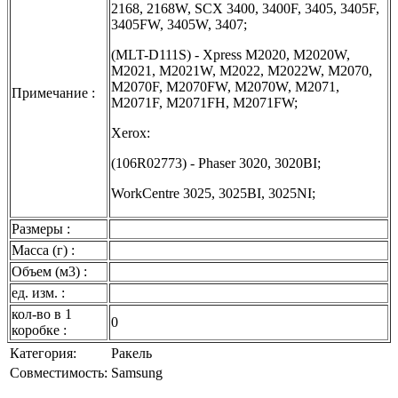
2168, 2168W, SCX 3400, 3400F, 3405, 3405F,
3405FW, 3405W, 3407;
(MLT-D111S) - Xpress M2020, M2020W,
M2021, M2021W, M2022, M2022W, M2070,
M2070F, M2070FW, M2070W, M2071,
Примечание :
M2071F, M2071FH, M2071FW;
Xerox:
(106R02773) - Phaser 3020, 3020BI;
WorkCentre 3025, 3025BI, 3025NI;
Размеры :
Масса (г) :
Объем (м3) :
ед. изм. :
кол-во в 1
0
коробке :
Категория:
Ракель
Совместимость:
Samsung