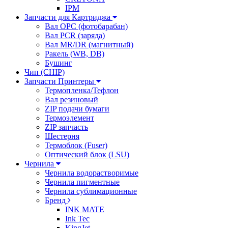
IPM
Запчасти для Картриджа
Вал OPC (фотобарабан)
Вал PCR (заряда)
Вал MR/DR (магнитный)
Ракель (WB, DB)
Бушинг
Чип (CHIP)
Запчасти Принтеры
Термопленка/Тефлон
Вал резиновый
ZIP подачи бумаги
Термоэлемент
ZIP запчасть
Шестерня
Термоблок (Fuser)
Оптический блок (LSU)
Чернила
Чернила водорастворимые
Чернила пигментные
Чернила сублимационные
Бренд
INK MATE
Ink Tec
KingJet