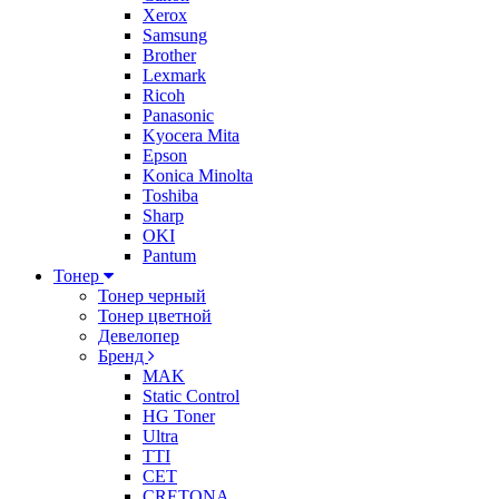
Xerox
Samsung
Brother
Lexmark
Ricoh
Panasonic
Kyocera Mita
Epson
Konica Minolta
Toshiba
Sharp
OKI
Pantum
Тонер
Тонер черный
Тонер цветной
Девелопер
Бренд
MAK
Static Control
HG Toner
Ultra
TTI
CET
CRETONA