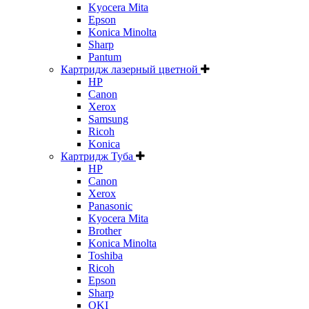
Kyocera Mita
Epson
Konica Minolta
Sharp
Pantum
Картридж лазерный цветной
HP
Canon
Xerox
Samsung
Ricoh
Konica
Картридж Туба
HP
Canon
Xerox
Panasonic
Kyocera Mita
Brother
Konica Minolta
Toshiba
Ricoh
Epson
Sharp
OKI