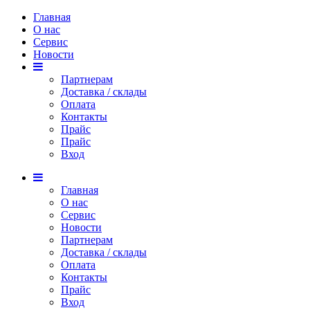
Главная
О нас
Сервис
Новости
Партнерам
Доставка / склады
Оплата
Контакты
Прайс
Прaйс
Вход
4 284 тг. (опт)
1 162 тг. (опт)
290 тг. (опт)
582 тг. (опт)
544 тг. (опт)
406 тг. (опт)
292 тг. (опт)
348 тг. (опт)
191 тг. (опт)
539 тг. (опт)
859 тг. (опт)
Главная
О нас
Сервис
Новости
Партнерам
Доставка / склады
Оплата
Контакты
Прайс
Вход