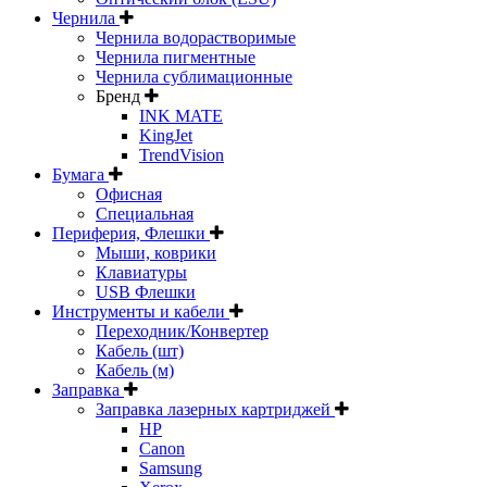
Чернила
Чернила водорастворимые
Чернила пигментные
Чернила сублимационные
Бренд
INK MATE
KingJet
TrendVision
Бумага
Офисная
Специальная
Периферия, Флешки
Мыши, коврики
Клавиатуры
USB Флешки
Инструменты и кабели
Переходник/Конвертер
Кабель (шт)
Кабель (м)
Заправка
Заправка лазерных картриджей
HP
Canon
Samsung