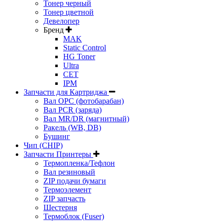
Тонер черный
Тонер цветной
Девелопер
Бренд
MAK
Static Control
HG Toner
Ultra
CET
IPM
Запчасти для Картриджа
Вал OPC (фотобарабан)
Вал PCR (заряда)
Вал MR/DR (магнитный)
Ракель (WB, DB)
Бушинг
Чип (CHIP)
Запчасти Принтеры
Термопленка/Тефлон
Вал резиновый
ZIP подачи бумаги
Термоэлемент
ZIP запчасть
Шестерня
Термоблок (Fuser)