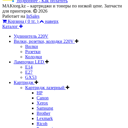
подробнее - Как оплатить
MAKtorg.kz – картриджи и тонеры по низкой цене. Запчасти
для принтеров.
2026
Работает на
InSales
Корзина (
0 тг.
)
наверх
Каталог
Удлинитель 220V
Вилки, розетки, колодки 220V
Вилки
Розетки
Колодки
Лампочки LED
E14
E27
GX53
Картридж
Картридж лазерный
HP
Canon
Xerox
Samsung
Brother
Lexmark
Ricoh