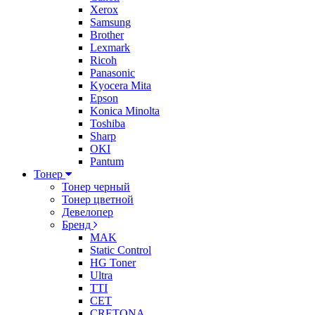
Xerox
Samsung
Brother
Lexmark
Ricoh
Panasonic
Kyocera Mita
Epson
Konica Minolta
Toshiba
Sharp
OKI
Pantum
Тонер
Тонер черный
Тонер цветной
Девелопер
Бренд
MAK
Static Control
HG Toner
Ultra
TTI
CET
CRETONA