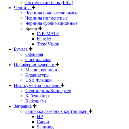
Оптический блок (LSU)
Чернила
Чернила водорастворимые
Чернила пигментные
Чернила сублимационные
Бренд
INK MATE
KingJet
TrendVision
Бумага
Офисная
Специальная
Периферия, Флешки
Мыши, коврики
Клавиатуры
USB Флешки
Инструменты и кабели
Переходник/Конвертер
Кабель (шт)
Кабель (м)
Заправка
Заправка лазерных картриджей
HP
Canon
Samsung