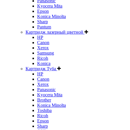
Panasonic
Kyocera Mita
Epson
Konica Minolta
Sharp
Pantum
Картридж лазерный цветной
HP
Canon
Xerox
Samsung
Ricoh
Konica
Картридж Туба
HP
Canon
Xerox
Panasonic
Kyocera Mita
Brother
Konica Minolta
Toshiba
Ricoh
Epson
Sharp