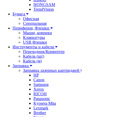
HONGSAM
TrendVision
Бумага
Офисная
Специальная
Периферия, Флешки
Мыши, коврики
Клавиатуры
USB Флешки
Инструменты и кабели
Переходник/Конвертер
Кабель (шт)
Кабель (м)
Заправка
Заправка лазерных картриджей
HP
Canon
Samsung
Xerox
RICOH
Panasonic
Kyosera Mita
Lexmark
Brother