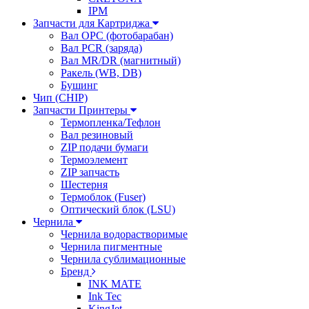
IPM
Запчасти для Картриджа
Вал OPC (фотобарабан)
Вал PCR (заряда)
Вал MR/DR (магнитный)
Ракель (WB, DB)
Бушинг
Чип (CHIP)
Запчасти Принтеры
Термопленка/Тефлон
Вал резиновый
ZIP подачи бумаги
Термоэлемент
ZIP запчасть
Шестерня
Термоблок (Fuser)
Оптический блок (LSU)
Чернила
Чернила водорастворимые
Чернила пигментные
Чернила сублимационные
Бренд
INK MATE
Ink Tec
KingJet