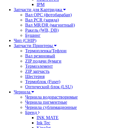
IPM
Запчасти для Картриджа
Вал OPC (фотобарабан)
Вал PCR (заряда)
Вал MR/DR (магнитный)
Ракель (WB, DB)
Бушинг
Чип (CHIP)
Запчасти Принтеры
Термопленка/Тефлон
Вал резиновый
ZIP подачи бумаги
Термоэлемент
ZIP запчасть
Шестерня
Термоблок (Fuser)
Оптический блок (LSU)
Чернила
Чернила водорастворимые
Чернила пигментные
Чернила сублимационные
Бренд
INK MATE
Ink Tec
KingJet