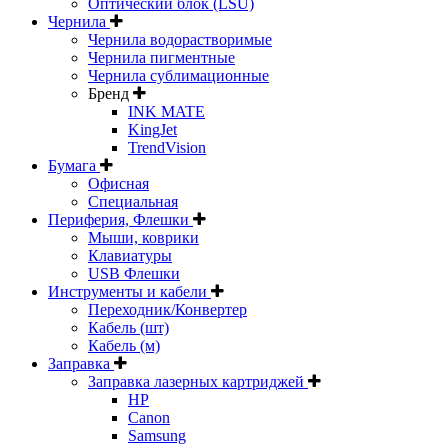
Оптический блок (LSU)
Чернила
Чернила водорастворимые
Чернила пигментные
Чернила сублимационные
Бренд
INK MATE
KingJet
TrendVision
Бумага
Офисная
Специальная
Периферия, Флешки
Мыши, коврики
Клавиатуры
USB Флешки
Инструменты и кабели
Переходник/Конвертер
Кабель (шт)
Кабель (м)
Заправка
Заправка лазерных картриджей
HP
Canon
Samsung