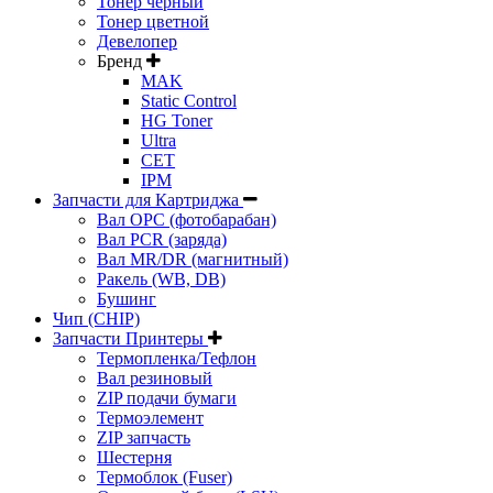
Тонер черный
Тонер цветной
Девелопер
Бренд
MAK
Static Control
HG Toner
Ultra
CET
IPM
Запчасти для Картриджа
Вал OPC (фотобарабан)
Вал PCR (заряда)
Вал MR/DR (магнитный)
Ракель (WB, DB)
Бушинг
Чип (CHIP)
Запчасти Принтеры
Термопленка/Тефлон
Вал резиновый
ZIP подачи бумаги
Термоэлемент
ZIP запчасть
Шестерня
Термоблок (Fuser)