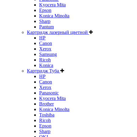
Kyocera Mita
Epson
Konica Minolta
Sharp
Pantum
Картридж лазерный цветной
HP
Canon
Xerox
Samsung
Ricoh
Konica
Картридж Туба
HP
Canon
Xerox
Panasonic
Kyocera Mita
Brother
Konica Minolta
Toshiba
Ricoh
Epson
Sharp
OKI