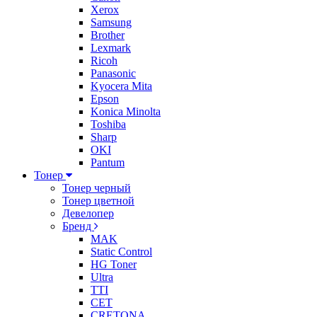
Xerox
Samsung
Brother
Lexmark
Ricoh
Panasonic
Kyocera Mita
Epson
Konica Minolta
Toshiba
Sharp
OKI
Pantum
Тонер
Тонер черный
Тонер цветной
Девелопер
Бренд
MAK
Static Control
HG Toner
Ultra
TTI
CET
CRETONA