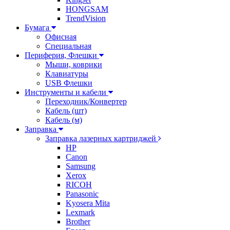
HONGSAM
TrendVision
Бумага
Офисная
Специальная
Периферия, Флешки
Мыши, коврики
Клавиатуры
USB Флешки
Инструменты и кабели
Переходник/Конвертер
Кабель (шт)
Кабель (м)
Заправка
Заправка лазерных картриджей
HP
Canon
Samsung
Xerox
RICOH
Panasonic
Kyosera Mita
Lexmark
Brother