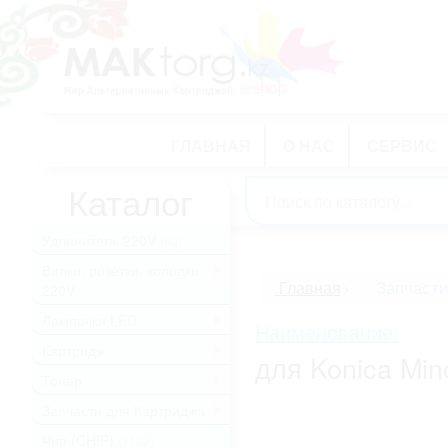
ГЛАВНАЯ
О НАС
СЕРВИС
Каталог
Удлинитель 220V
(60)
Вилки, розетки, колодки
.
Запчасти
Главная
>
220V
Лампочки LED
.
Наименование:
Картридж
.
для Konica Min
Тонер
.
Запчасти для Картриджа
.
Чип (CHIP)
(1102)