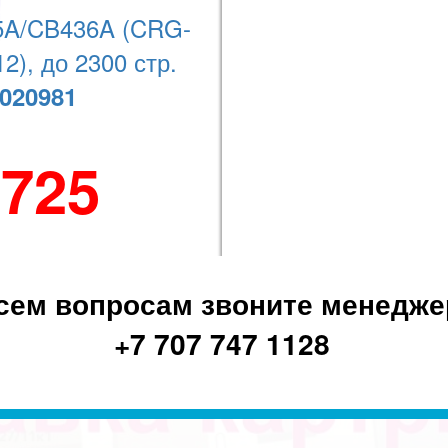
A/CB436A (CRG-
2), до 2300 стр.
+7 (727) 278-08-74
020981
 725
сем вопросам звоните менедже
+7 707 747 1128