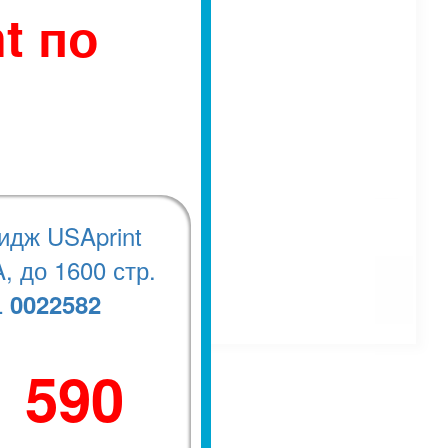
t по
идж USAprint
, до 1600 стр.
0022582
.
1 590