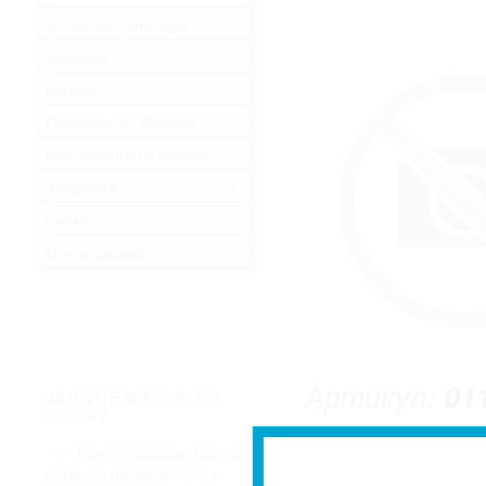
Запчасти Принтеры
.
Чернила
.
Бумага
.
Периферия, Флешки
.
Инструменты и кабели
.
Заправка
.
Снеки
(16)
Очень дешево
(62)
Артикул:
01
ЗАДАЙТЕ ВОПРОС ПО
ТОВАРУ
Мы благодарим Вас за
интерес, проявленный к
* Изображение может не совпадать