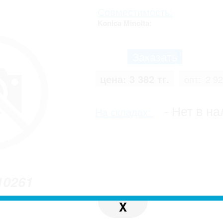
Совместимость:
Konica Minolta:
цена:
3 382 тг.
опт:
2 92
- Нет в на
На складах:
10261
X
 с реальным. Производитель