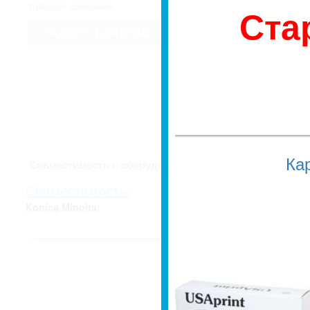
имеет право изменить внешний вид
товарам компании.
Ста
Если для Вас это имеет значение, 
недоразумений, уточняйте у мене
ЗАДАТЬ ВОПРОС
заказа.
Ка
Описание и харак
Совместимость с оборудованием
Совместимость:
Konica Minolta: