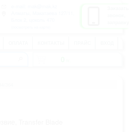
e-mail: mak@mak.kz
рус
Заказать
Алматы, Макатаева 127/11,
қаз
звонок,
Блок 2, цоколь 470
eng
заправку
(посмотреть на карте)
ОПЛАТА
КОНТАКТЫ
ПРАЙС
ВХОД
0
тг.
-
4/364
звие, Transfer Blade