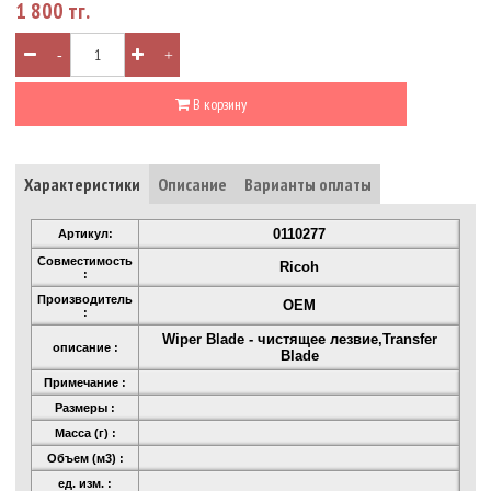
1 800 тг.
-
+
В корзину
Характеристики
Описание
Варианты оплаты
0110277
Артикул:
Совместимость
Ricoh
:
Производитель
OEM
:
Wiper Blade - чистящее лезвие,Transfer
описание :
Blade
Примечание :
Размеры :
Масса (г) :
Объем (м3) :
ед. изм. :