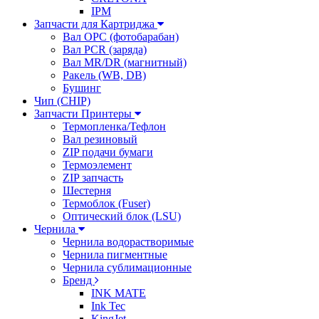
IPM
Запчасти для Картриджа
Вал OPC (фотобарабан)
Вал PCR (заряда)
Вал MR/DR (магнитный)
Ракель (WB, DB)
Бушинг
Чип (CHIP)
Запчасти Принтеры
Термопленка/Тефлон
Вал резиновый
ZIP подачи бумаги
Термоэлемент
ZIP запчасть
Шестерня
Термоблок (Fuser)
Оптический блок (LSU)
Чернила
Чернила водорастворимые
Чернила пигментные
Чернила сублимационные
Бренд
INK MATE
Ink Tec
KingJet