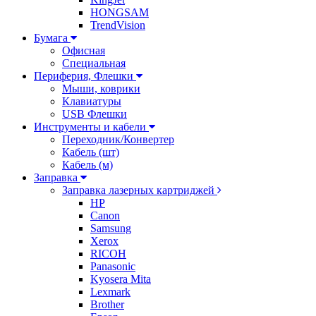
HONGSAM
TrendVision
Бумага
Офисная
Специальная
Периферия, Флешки
Мыши, коврики
Клавиатуры
USB Флешки
Инструменты и кабели
Переходник/Конвертер
Кабель (шт)
Кабель (м)
Заправка
Заправка лазерных картриджей
HP
Canon
Samsung
Xerox
RICOH
Panasonic
Kyosera Mita
Lexmark
Brother