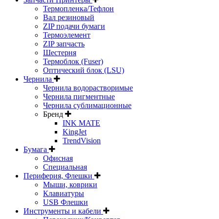
Термопленка/Тефлон
Вал резиновый
ZIP подачи бумаги
Термоэлемент
ZIP запчасть
Шестерня
Термоблок (Fuser)
Оптический блок (LSU)
Чернила
Чернила водорастворимые
Чернила пигментные
Чернила сублимационные
Бренд
INK MATE
KingJet
TrendVision
Бумага
Офисная
Специальная
Периферия, Флешки
Мыши, коврики
Клавиатуры
USB Флешки
Инструменты и кабели