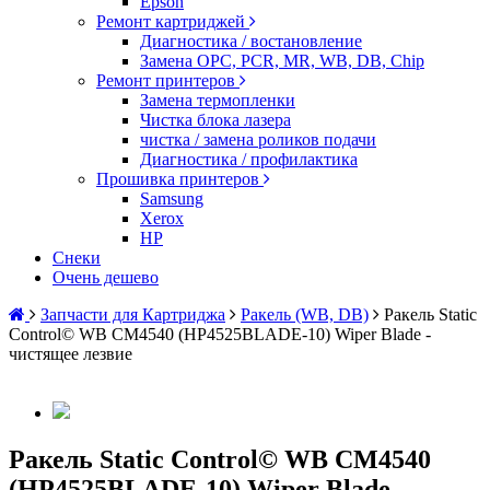
Epson
Ремонт картриджей
Диагностика / востановление
Замена OPC, PCR, MR, WB, DB, Chip
Ремонт принтеров
Замена термопленки
Чистка блока лазера
чистка / замена роликов подачи
Диагностика / профилактика
Прошивка принтеров
Samsung
Xerox
HP
Снеки
Очень дешево
Запчасти для Картриджа
Ракель (WB, DB)
Ракель Static
Control© WB CM4540 (HP4525BLADE-10) Wiper Blade -
чистящее лезвие
Ракель Static Control© WB CM4540
(HP4525BLADE-10) Wiper Blade -