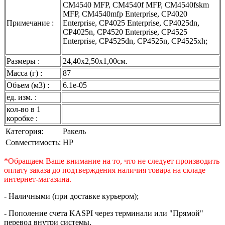
CM4540 MFP, CM4540f MFP, CM4540fskm
MFP, CM4540mfp Enterprise, CP4020
Примечание :
Enterprise, CP4025 Enterprise, CP4025dn,
CP4025n, CP4520 Enterprise, CP4525
Enterprise, CP4525dn, CP4525n, CP4525xh;
Размеры :
24,40x2,50x1,00см.
Масса (г) :
87
Объем (м3) :
6.1e-05
ед. изм. :
кол-во в 1
коробке :
Категория:
Ракель
Совместимость:
HP
*Обращаем Ваше внимание на то, что не следует производить
оплату заказа до подтверждения наличия товара на складе
интернет-магазина.
- Наличными (при доставке курьером);
- Пополение счета KASPI через терминали или "Прямой"
перевод внутри системы.