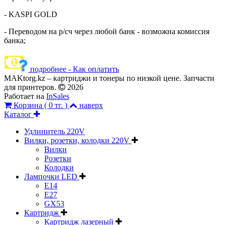
- KASPI GOLD
- Переводом на р/сч через любой банк - возможна комиссия
банка;
подробнее - Как оплатить
MAKtorg.kz – картриджи и тонеры по низкой цене. Запчасти
для принтеров.
2026
Работает на
InSales
Корзина (
0 тг.
)
наверх
Каталог
Удлинитель 220V
Вилки, розетки, колодки 220V
Вилки
Розетки
Колодки
Лампочки LED
E14
E27
GX53
Картридж
Картридж лазерный