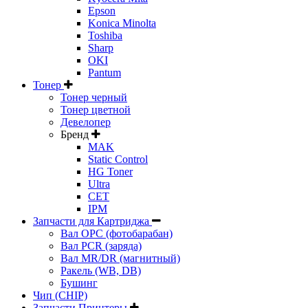
Epson
Konica Minolta
Toshiba
Sharp
OKI
Pantum
Тонер
Тонер черный
Тонер цветной
Девелопер
Бренд
MAK
Static Control
HG Toner
Ultra
CET
IPM
Запчасти для Картриджа
Вал OPC (фотобарабан)
Вал PCR (заряда)
Вал MR/DR (магнитный)
Ракель (WB, DB)
Бушинг
Чип (CHIP)
Запчасти Принтеры