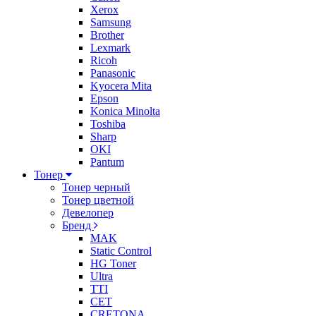
Xerox
Samsung
Brother
Lexmark
Ricoh
Panasonic
Kyocera Mita
Epson
Konica Minolta
Toshiba
Sharp
OKI
Pantum
Тонер
Тонер черный
Тонер цветной
Девелопер
Бренд
MAK
Static Control
HG Toner
Ultra
TTI
CET
CRETONA