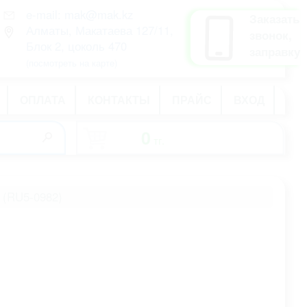
e-mail: mak@mak.kz
рус
Заказать
Алматы, Макатаева 127/11,
қаз
звонок,
Блок 2, цоколь 470
eng
заправку
(посмотреть на карте)
ОПЛАТА
КОНТАКТЫ
ПРАЙС
ВХОД
0
тг.
-
 (RU5-0982)