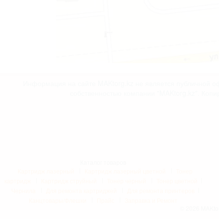
Информация на сайте MAKtorg.kz не является публичной оф
собственностью компании "MAKtorg.kz". Копи
Каталог товаров
Картридж лазерный
Картридж лазерный цветной
Тонер
картридж
Картридж струйный
Тонер черный
Тонер цветной
Чернила
Для ремонта картриджей
Для ремонта принтеров
Канцтовары/Флешки
Прайс
Заправка и Ремонт
© 2026 MAKtor