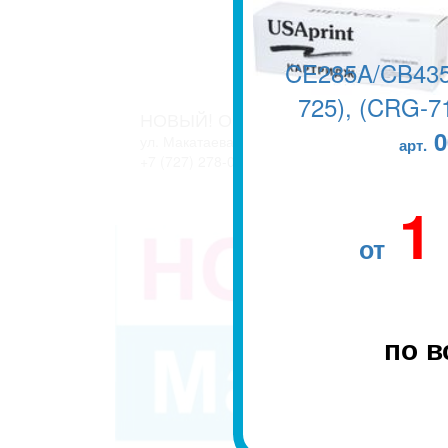
CE285A/CB435
725), (CRG-71
НОВЫЙ! ОФИС В г. АЛМАТЫ
0
ул. Макатаева, 127/11 блок 2. ЖК АТЛАНТ
арт.
+7 (727) 278-04-05
+7 (727) 278-04-07
1
от
по в