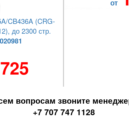
от
Наши координаты
A/CB436A (CRG-
2), до 2300 стр.
020981
+7 (727) 278-08-74
 725
сем вопросам звоните менедже
+7 707 747 1128