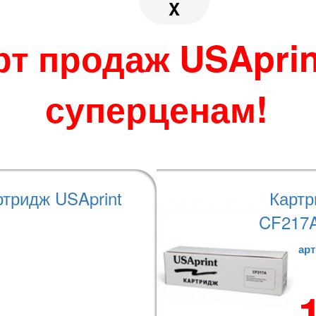
 по своему усмотрению.
X
во избежание
джера при размещении
рт продаж USAprin
суперценам!
теристики
Варианты оплаты
ртридж USAprint
Картр
CF217A
арт
GP-160DF, GP-160F;