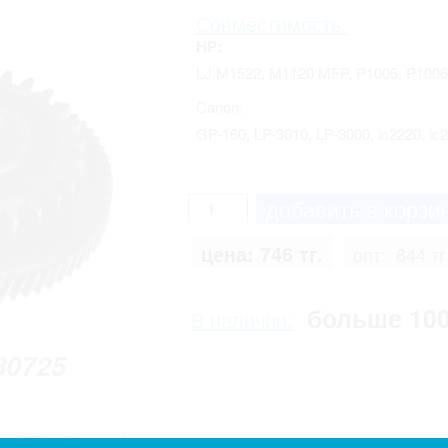
Совместимость:
HP:
LJ M1522, M1120 MFP, P1005, P1006
Canon:
GP-160, LP-3010, LP-3000, ic2220, i
цена:
746 тг.
опт:
644 тг
больше 10
В наличии:
80725
 с реальным. Производитель