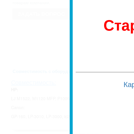
имеет право изменить внешний вид
товарам компании.
Если для Вас это имеет значение, 
недоразумений, уточняйте у мене
ЗАДАТЬ ВОПРОС
заказа.
Ста
Описание и харак
Совместимость с оборудованием
Совместимость:
Ка
HP:
LJ M1522, M1120 MFP, P1005, P1006, P1102, P1505;
Canon:
GP-160, LP-3010, LP-3000, ic2220, ic2210, ic2200, GP-160PF, 