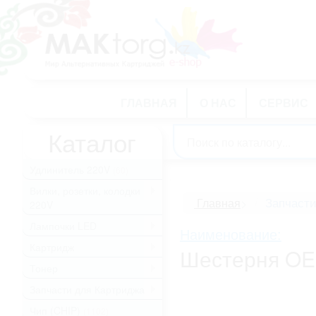
ГЛАВНАЯ
О НАС
СЕРВИС
Каталог
Удлинитель 220V
(60)
Вилки, розетки, колодки
.
Запчаст
Главная
>
220V
Лампочки LED
.
Наименование:
Картридж
.
Шестерня OE
Тонер
.
Запчасти для Картриджа
.
Чип (CHIP)
(1102)