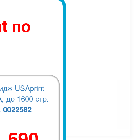
t по
идж USAprint
, до 1600 стр.
0022582
.
1 590