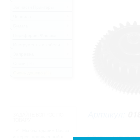
Запчасти Принтеры
.
Чернила
.
Бумага
.
Периферия, Флешки
.
Инструменты и кабели
.
Заправка
.
Снеки
(16)
Очень дешево
(62)
Артикул:
01
ЗАДАЙТЕ ВОПРОС ПО
ТОВАРУ
Мы благодарим Вас за
интерес, проявленный к
* Изображение может не совпадать