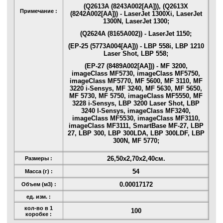
(Q2613A (8243A002[AA])), (Q2613X
Примечание :
(8242A002[AA])) - LaserJet 1300Xi, LaserJet
1300N, LaserJet 1300;
(Q2624A (8165A002)) - LaserJet 1150;
(EP-25 (5773А004[AA])) - LBP 558i, LBP 1210
Laser Shot, LBP 558;
(EP-27 (8489A002[AA])) - MF 3200,
imageClass MF5730, imageClass MF5750,
imageClass MF5770, MF 5600, MF 3110, MF
3220 i-Sensys, MF 3240, MF 5630, MF 5650,
MF 5730, MF 5750, imageClass MF5550, MF
3228 i-Sensys, LBP 3200 Laser Shot, LBP
3240 I-Sensys, imageClass MF3240,
imageClass MF5530, imageClass MF3110,
imageClass MF3111, SmartBase MF-27, LBP
27, LBP 300, LBP 300LDA, LBP 300LDF, LBP
300N, MF 5770;
26,50x2,70x2,40см.
Размеры :
54
Масса (г) :
0.00017172
Объем (м3) :
ед. изм. :
кол-во в 1
100
коробке :