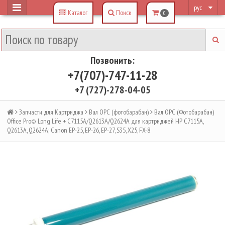
рус
Каталог
Поиск
0
Позвонить:
+7(707)-747-11-28
+7 (727)-278-04-05
Запчасти для Картриджа
Вал OPC (фотобарабан)
Вал OPC (Фотобарабан)
Office Pro© Long Life + C7115A/Q2613A/Q2624A для картриджей HP C7115A,
Q2613A, Q2624A; Canon EP-25, EP-26, EP-27, S35, X25, FX-8