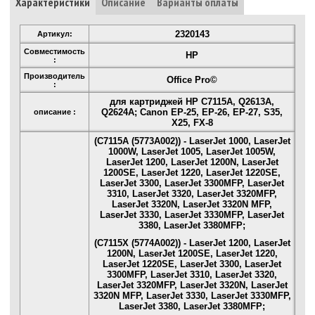
Характеристики
Описание
Варианты оплаты
2320143
Артикул:
Совместимость
HP
:
Производитель
Office Pro©
:
для картриджей HP C7115A, Q2613A,
Q2624A; Canon EP-25, EP-26, EP-27, S35,
описание :
X25, FX-8
(C7115A (5773A002)) - LaserJet 1000, LaserJet
1000W, LaserJet 1005, LaserJet 1005W,
LaserJet 1200, LaserJet 1200N, LaserJet
1200SE, LaserJet 1220, LaserJet 1220SE,
LaserJet 3300, LaserJet 3300MFP, LaserJet
3310, LaserJet 3320, LaserJet 3320MFP,
LaserJet 3320N, LaserJet 3320N MFP,
LaserJet 3330, LaserJet 3330MFP, LaserJet
3380, LaserJet 3380MFP;
(C7115X (5774A002)) - LaserJet 1200, LaserJet
1200N, LaserJet 1200SE, LaserJet 1220,
LaserJet 1220SE, LaserJet 3300, LaserJet
3300MFP, LaserJet 3310, LaserJet 3320,
LaserJet 3320MFP, LaserJet 3320N, LaserJet
3320N MFP, LaserJet 3330, LaserJet 3330MFP,
LaserJet 3380, LaserJet 3380MFP;