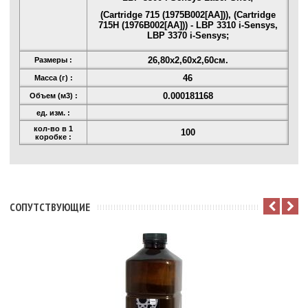
(Cartridge 715 (1975B002[AA])), (Cartridge
715H (1976B002[AA])) - LBP 3310 i-Sensys,
LBP 3370 i-Sensys;
26,80x2,60x2,60см.
Размеры :
46
Масса (г) :
0.000181168
Объем (м3) :
ед. изм. :
кол-во в 1
100
коробке :
CОПУТСТВУЮЩИЕ