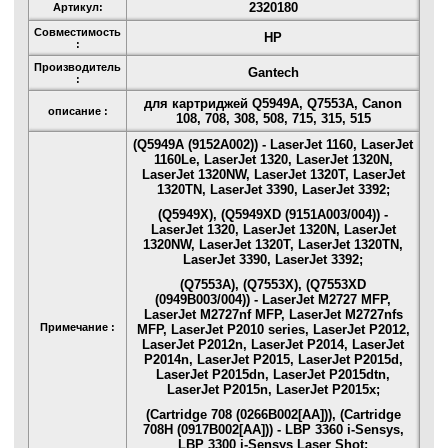
2320180
Артикул:
Совместимость
HP
:
Производитель
Gantech
:
для картриджей Q5949A, Q7553A, Canon
описание :
108, 708, 308, 508, 715, 315, 515
(Q5949A (9152A002)) - LaserJet 1160, LaserJet
1160Le, LaserJet 1320, LaserJet 1320N,
LaserJet 1320NW, LaserJet 1320T, LaserJet
1320TN, LaserJet 3390, LaserJet 3392;
(Q5949X), (Q5949XD (9151A003/004)) -
LaserJet 1320, LaserJet 1320N, LaserJet
1320NW, LaserJet 1320T, LaserJet 1320TN,
LaserJet 3390, LaserJet 3392;
(Q7553A), (Q7553X), (Q7553XD
(0949B003/004)) - LaserJet M2727 MFP,
LaserJet M2727nf MFP, LaserJet M2727nfs
Примечание :
MFP, LaserJet P2010 series, LaserJet P2012,
LaserJet P2012n, LaserJet P2014, LaserJet
P2014n, LaserJet P2015, LaserJet P2015d,
LaserJet P2015dn, LaserJet P2015dtn,
LaserJet P2015n, LaserJet P2015x;
(Cartridge 708 (0266B002[AA])), (Cartridge
708H (0917B002[AA])) - LBP 3360 i-Sensys,
LBP 3300 i-Sensys Laser Shot;