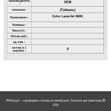
Производитель
OEM
:
(Тайвань)
описание :
Color LaserJet 4600;
Примечание :
Размеры :
Масса (г) :
Объем (м3) :
ед. изм. :
кол-во в 1
0
коробке :
MAKtorg.kz – картриджи и тонеры по низкой цене. Запчасти для принтеров.
2026