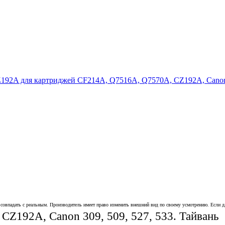
совпадать с реальным. Производитель имеет право изменить внешний вид по своему усмотрению. Если для
Z192A, Canon 309, 509, 527, 533. Тайвань