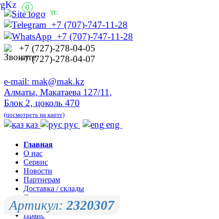
0
-
тг.
+7 (707)-747-11-28
+7 (707)-747-11-28
+7 (727)-278-04-05
+7 (727)-278-04-07
e-mail: mak@mak.kz
Алматы, Макатаева 127/11,
Блок 2, цоколь 470
(посмотреть на карте)
қаз
рус
eng
Главная
О нас
Сервис
Новости
Партнерам
Доставка / склады
Оплата
Артикул:
2320307
Контакты
Прайс