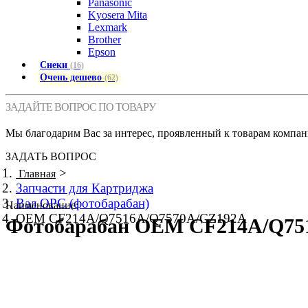
Panasonic
Kyosera Mita
Lexmark
Brother
Epson
Снеки
(16)
Очень дешево
(62)
ЗАДАЙТЕ ВОПРОС ПО ТОВАРУ
Мы благодарим Вас за интерес, проявленный к товарам компан
ЗАДАТЬ ВОПРОС
>
Главная
Запчасти для Картриджа
Вал OPC (фотобарабан)
Наименование:
OEM CF214A/Q7516A/Q7570A/CZ192A
Фотобарабан OEM CF214A/Q75