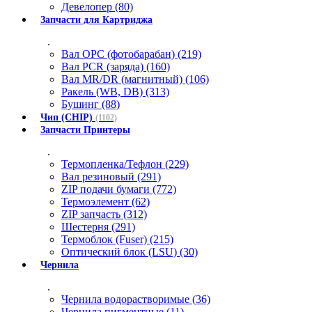
Девелопер (80)
Запчасти для Картриджа
.
Вал OPC (фотобарабан) (219)
Вал PCR (заряда) (160)
Вал MR/DR (магнитный) (106)
Ракель (WB, DB) (313)
Бушинг (88)
Чип (CHIP)
(1102)
Запчасти Принтеры
.
Термопленка/Тефлон (229)
Вал резиновый (291)
ZIP подачи бумаги (772)
Термоэлемент (62)
ZIP запчасть (312)
Шестерня (291)
Термоблок (Fuser) (215)
Оптический блок (LSU) (30)
Чернила
.
Чернила водорастворимые (36)
Чернила пигментные (11)