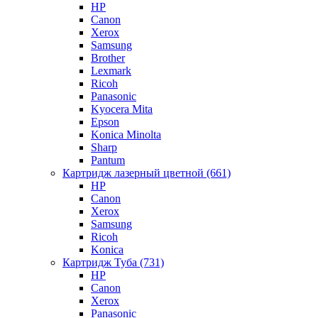
HP
Canon
Xerox
Samsung
Brother
Lexmark
Ricoh
Panasonic
Kyocera Mita
Epson
Konica Minolta
Sharp
Pantum
Картридж лазерный цветной (661)
HP
Canon
Xerox
Samsung
Ricoh
Konica
Картридж Туба (731)
HP
Canon
Xerox
Panasonic