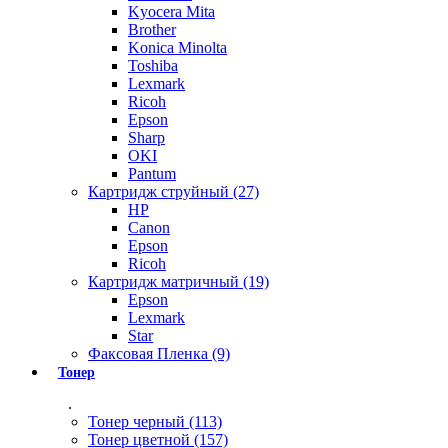
Kyocera Mita
Brother
Konica Minolta
Toshiba
Lexmark
Ricoh
Epson
Sharp
OKI
Pantum
Картридж струйный (27)
HP
Canon
Epson
Ricoh
Картридж матричный (19)
Epson
Lexmark
Star
Факсовая Пленка (9)
Тонер
.
Тонер черный (113)
Тонер цветной (157)