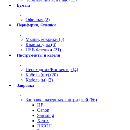
Бумага
.
Офисная (2)
Периферия, Флешки
.
Мыши, коврики (5)
Клавиатуры (6)
USB Флешки (21)
Инструменты и кабели
.
Переходник/Конвертер (4)
Кабель (шт) (20)
Кабель (м) (2)
Заправка
.
Заправка лазерных картриджей (66)
HP
Canon
Samsung
Xerox
RICOH