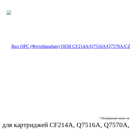
* Изображение может не 
для картриджей CF214A, Q7516A, Q7570A, C