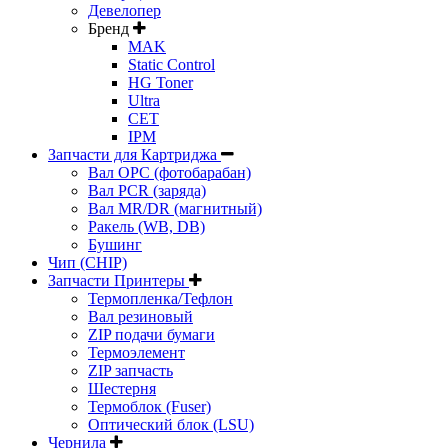
Девелопер
Бренд
MAK
Static Control
HG Toner
Ultra
CET
IPM
Запчасти для Картриджа
Вал OPC (фотобарабан)
Вал PCR (заряда)
Вал MR/DR (магнитный)
Ракель (WB, DB)
Бушинг
Чип (CHIP)
Запчасти Принтеры
Термопленка/Тефлон
Вал резиновый
ZIP подачи бумаги
Термоэлемент
ZIP запчасть
Шестерня
Термоблок (Fuser)
Оптический блок (LSU)
Чернила