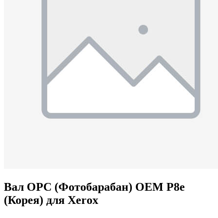
Вал OPC (Фотобарабан) OEM P8e
(Корея) для Xerox