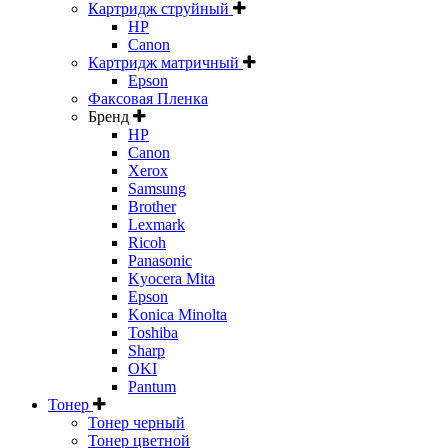
Картридж струйный
HP
Canon
Картридж матричный
Epson
Факсовая Пленка
Бренд
HP
Canon
Xerox
Samsung
Brother
Lexmark
Ricoh
Panasonic
Kyocera Mita
Epson
Konica Minolta
Toshiba
Sharp
OKI
Pantum
Тонер
Тонер черный
Тонер цветной