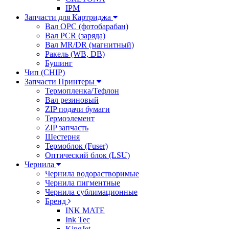
IPM
Запчасти для Картриджа
Вал OPC (фотобарабан)
Вал PCR (заряда)
Вал MR/DR (магнитный)
Ракель (WB, DB)
Бушинг
Чип (CHIP)
Запчасти Принтеры
Термопленка/Тефлон
Вал резиновый
ZIP подачи бумаги
Термоэлемент
ZIP запчасть
Шестерня
Термоблок (Fuser)
Оптический блок (LSU)
Чернила
Чернила водорастворимые
Чернила пигментные
Чернила сублимационные
Бренд
INK MATE
Ink Tec
KingJet