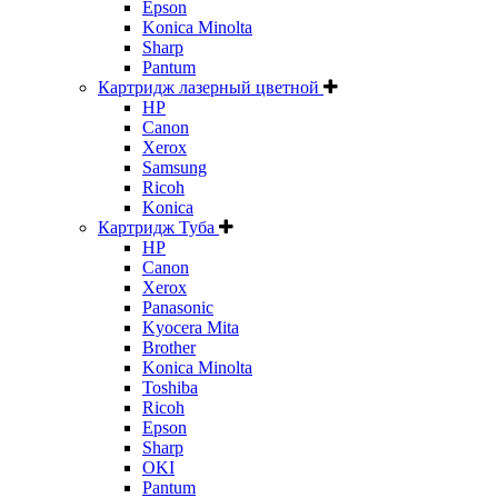
Epson
Konica Minolta
Sharp
Pantum
Картридж лазерный цветной
HP
Canon
Xerox
Samsung
Ricoh
Konica
Картридж Туба
HP
Canon
Xerox
Panasonic
Kyocera Mita
Brother
Konica Minolta
Toshiba
Ricoh
Epson
Sharp
OKI
Pantum