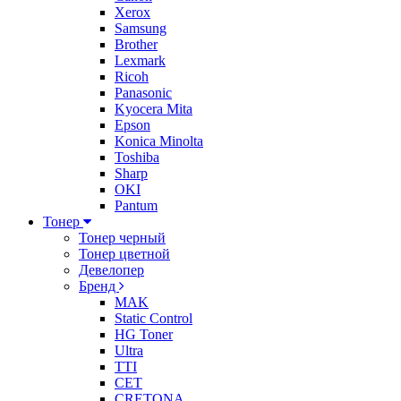
Xerox
Samsung
Brother
Lexmark
Ricoh
Panasonic
Kyocera Mita
Epson
Konica Minolta
Toshiba
Sharp
OKI
Pantum
Тонер
Тонер черный
Тонер цветной
Девелопер
Бренд
MAK
Static Control
HG Toner
Ultra
TTI
CET
CRETONA