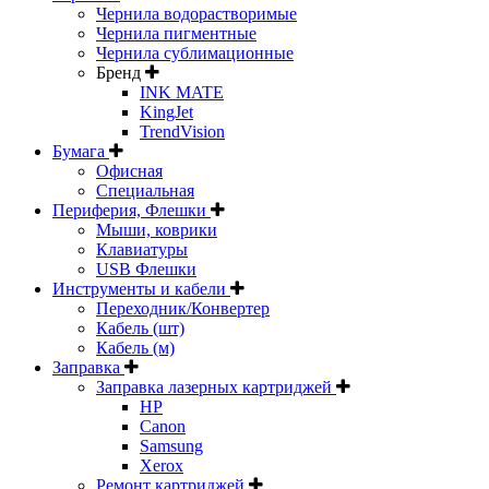
Чернила водорастворимые
Чернила пигментные
Чернила сублимационные
Бренд
INK MATE
KingJet
TrendVision
Бумага
Офисная
Специальная
Периферия, Флешки
Мыши, коврики
Клавиатуры
USB Флешки
Инструменты и кабели
Переходник/Конвертер
Кабель (шт)
Кабель (м)
Заправка
Заправка лазерных картриджей
HP
Canon
Samsung
Xerox
Ремонт картриджей