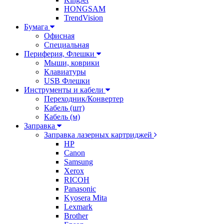
HONGSAM
TrendVision
Бумага
Офисная
Специальная
Периферия, Флешки
Мыши, коврики
Клавиатуры
USB Флешки
Инструменты и кабели
Переходник/Конвертер
Кабель (шт)
Кабель (м)
Заправка
Заправка лазерных картриджей
HP
Canon
Samsung
Xerox
RICOH
Panasonic
Kyosera Mita
Lexmark
Brother