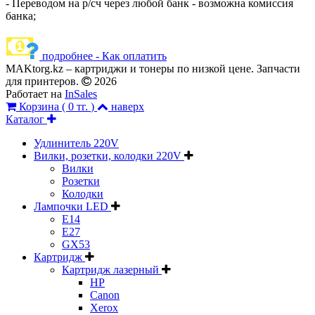
- Переводом на р/сч через любой банк - возможна комиссия
банка;
подробнее - Как оплатить
MAKtorg.kz – картриджи и тонеры по низкой цене. Запчасти
для принтеров.
2026
Работает на
InSales
Корзина (
0 тг.
)
наверх
Каталог
Удлинитель 220V
Вилки, розетки, колодки 220V
Вилки
Розетки
Колодки
Лампочки LED
E14
E27
GX53
Картридж
Картридж лазерный
HP
Canon
Xerox