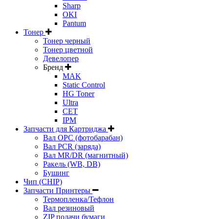
Sharp
OKI
Pantum
Тонер
Тонер черный
Тонер цветной
Девелопер
Бренд
MAK
Static Control
HG Toner
Ultra
CET
IPM
Запчасти для Картриджа
Вал OPC (фотобарабан)
Вал PCR (заряда)
Вал MR/DR (магнитный)
Ракель (WB, DB)
Бушинг
Чип (CHIP)
Запчасти Принтеры
Термопленка/Тефлон
Вал резиновый
ZIP подачи бумаги