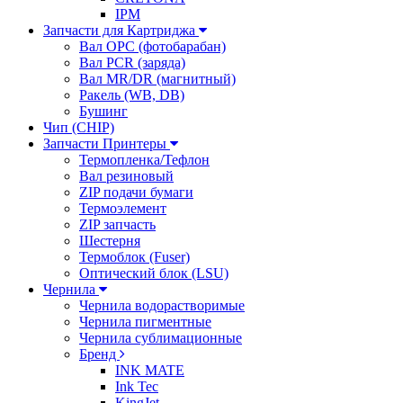
IPM
Запчасти для Картриджа
Вал OPC (фотобарабан)
Вал PCR (заряда)
Вал MR/DR (магнитный)
Ракель (WB, DB)
Бушинг
Чип (CHIP)
Запчасти Принтеры
Термопленка/Тефлон
Вал резиновый
ZIP подачи бумаги
Термоэлемент
ZIP запчасть
Шестерня
Термоблок (Fuser)
Оптический блок (LSU)
Чернила
Чернила водорастворимые
Чернила пигментные
Чернила сублимационные
Бренд
INK MATE
Ink Tec
KingJet