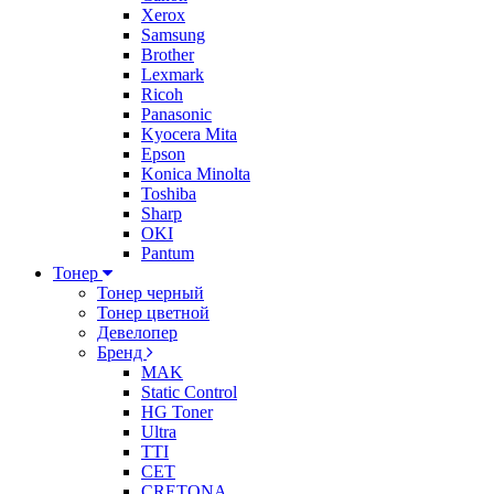
Xerox
Samsung
Brother
Lexmark
Ricoh
Panasonic
Kyocera Mita
Epson
Konica Minolta
Toshiba
Sharp
OKI
Pantum
Тонер
Тонер черный
Тонер цветной
Девелопер
Бренд
MAK
Static Control
HG Toner
Ultra
TTI
CET
CRETONA