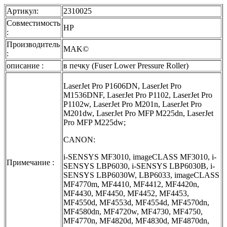
Артикул:
2310025
Совместимость
HP
:
Производитель
MAK©
:
описание :
в печку (Fuser Lower Pressure Roller)
LaserJet Pro P1606DN, LaserJet Pro
M1536DNF, LaserJet Pro P1102, LaserJet Pro
P1102w, LaserJet Pro M201n, LaserJet Pro
M201dw, LaserJet Pro MFP M225dn, LaserJet
Pro MFP M225dw;
CANON:
i-SENSYS MF3010, imageCLASS MF3010, i-
Примечание :
SENSYS LBP6030, i-SENSYS LBP6030B, i-
SENSYS LBP6030W, LBP6033, imageCLASS
MF4770m, MF4410, MF4412, MF4420n,
MF4430, MF4450, MF4452, MF4453,
MF4550d, MF4553d, MF4554d, MF4570dn,
MF4580dn, MF4720w, MF4730, MF4750,
MF4770n, MF4820d, MF4830d, MF4870dn,