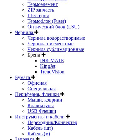
Термоэлемент
ZIP запчасть
Шестерня
Термоблок (Fuser)
Оптический блок (LSU)
Чернила
Чернила водорастворимые
Чернила пигментные
Чернила сублимационные
Бренд
INK MATE
KingJet
TrendVision
Бумага
Офисная
Специальная
Периферия, Флешки
Мыши, коврики
Клавиатуры
USB Флешки
Инструменты и кабели
Переходник/Конвертер
Кабель (шт)
Кабель (м)
Заправка