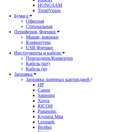
HONGSAM
TrendVision
Бумага
Офисная
Специальная
Периферия, Флешки
Мыши, коврики
Клавиатуры
USB Флешки
Инструменты и кабели
Переходник/Конвертер
Кабель (шт)
Кабель (м)
Заправка
Заправка лазерных картриджей
HP
Canon
Samsung
Xerox
RICOH
Panasonic
Kyosera Mita
Lexmark
Brother