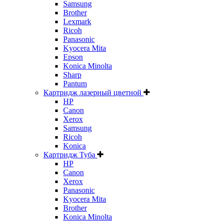
Samsung
Brother
Lexmark
Ricoh
Panasonic
Kyocera Mita
Epson
Konica Minolta
Sharp
Pantum
Картридж лазерный цветной
HP
Canon
Xerox
Samsung
Ricoh
Konica
Картридж Туба
HP
Canon
Xerox
Panasonic
Kyocera Mita
Brother
Konica Minolta