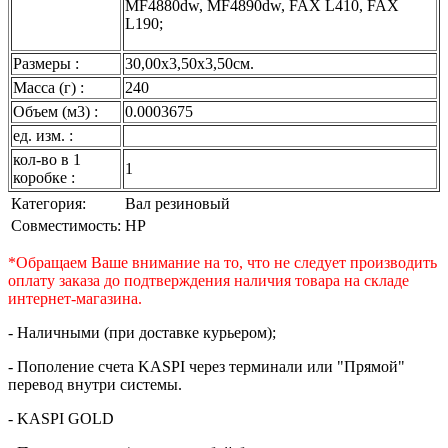
MF4880dw, MF4890dw, FAX L410, FAX
L190;
Размеры :
30,00x3,50x3,50см.
Масса (г) :
240
Объем (м3) :
0.0003675
ед. изм. :
кол-во в 1
1
коробке :
Категория:
Вал резиновый
Совместимость:
HP
*Обращаем Ваше внимание на то, что не следует производить
оплату заказа до подтверждения наличия товара на складе
интернет-магазина.
- Наличными (при доставке курьером);
- Пополение счета KASPI через терминали или "Прямой"
перевод внутри системы.
- KASPI GOLD